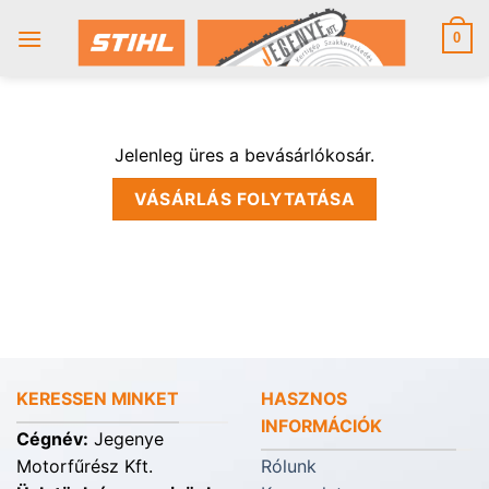
Skip
to
0
content
Jelenleg üres a bevásárlókosár.
VÁSÁRLÁS FOLYTATÁSA
KERESSEN MINKET
HASZNOS
INFORMÁCIÓK
Cégnév:
Jegenye
Motorfűrész Kft.
Rólunk