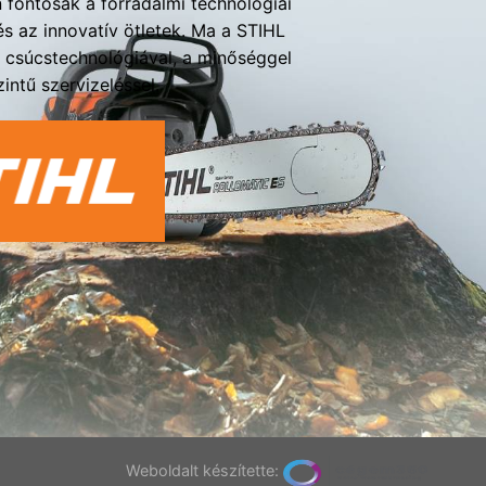
fontosak a forradalmi technológiai
s az innovatív ötletek. Ma a STIHL
a csúcstechnológiával, a minőséggel
intű szervizeléssel.
Weboldalt készítette: