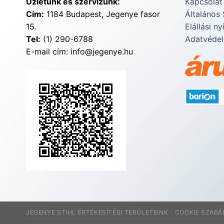
Üzletünk és szervizünk:
Kapcsolat
Cím:
1184 Budapest, Jegenye fasor
Általános 
15.
Elállási ny
Tel:
(1) 290-6788
Adatvédel
E-mail cím: info@jegenye.hu
JEGENYE STIHL ÉRTÉKESÍTÉSI TERÜLETEINK
COOKIE SZABÁ