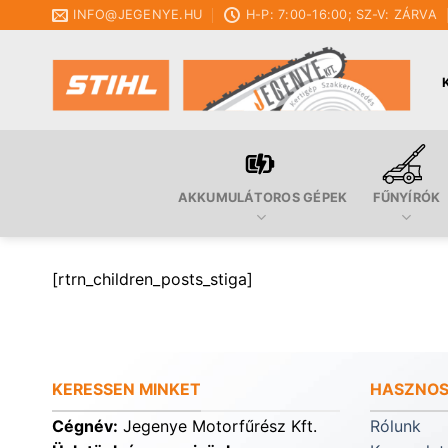
Skip
INFO@JEGENYE.HU
H-P: 7:00-16:00; SZ-V: ZÁRVA
to
content
AKKUMULÁTOROS GÉPEK
FŰNYÍRÓK
[rtrn_children_posts_stiga]
KERESSEN MINKET
HASZNOS
Cégnév:
Jegenye Motorfűrész Kft.
Rólunk