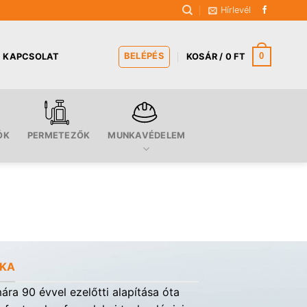
Hírlevél
BELÉPÉS
0
KAPCSOLAT
KOSÁR /
0
FT
ÓK
PERMETEZŐK
MUNKAVÉDELEM
RKA
ra 90 évvel ezelőtti alapítása óta