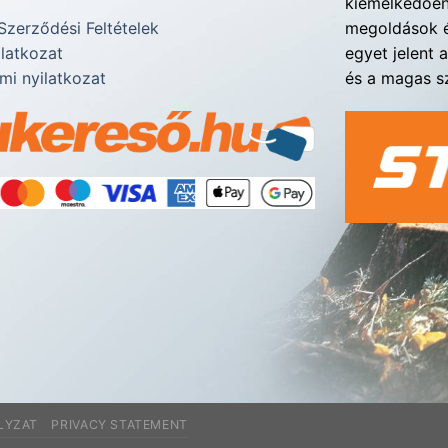
kiemelkedően 
Szerződési Feltételek
megoldások é
ilatkozat
egyet jelent 
mi nyilatkozat
és a magas sz
LYZAT
PRIVACY STATEMENT