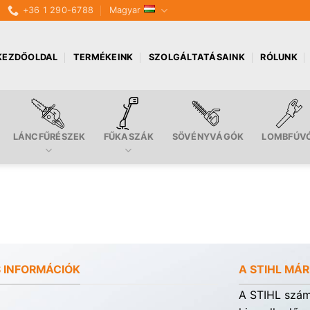
+36 1 290-6788
Magyar
KEZDŐOLDAL
TERMÉKEINK
SZOLGÁLTATÁSAINK
RÓLUNK
LÁNCFŰRÉSZEK
FŰKASZÁK
SÖVÉNYVÁGÓK
LOMBFÚV
 INFORMÁCIÓK
A STIHL MÁ
A STIHL számá