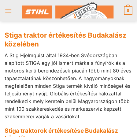
Skip
to
0
content
Stiga traktor értékesítés Budakalász
közelében
A Stig Hjelmquist által 1934-ben Svédországban
alapított STIGA egy jól ismert márka a fűnyírók és a
motoros kerti berendezések piacán több mint 80 éves
tapasztalatának köszönhetően. A hagyományoknak
megfelelően minden Stiga termék kiváló minőséget és
teljesítményt nyújt. Globális értékesítési hálózattal
rendelkezik mely keretein belül Magyarországon több
mint 100 szakkereskedés és márkaszervíz képzett
szakemberei várják a vásárlókat.
Stiga traktorok értékesítése Budakalász