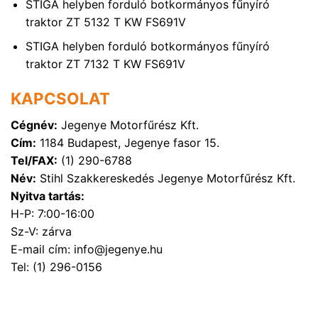
STIGA helyben forduló botkormányos fűnyíró
traktor ZT 5132 T KW FS691V
STIGA helyben forduló botkormányos fűnyíró
traktor ZT 7132 T KW FS691V
KAPCSOLAT
Cégnév:
Jegenye Motorfűrész Kft.
Cím:
1184 Budapest, Jegenye fasor 15.
Tel/FAX:
(1) 290-6788
Név:
Stihl Szakkereskedés Jegenye Motorfűrész Kft.
Nyitva tartás:
H-P: 7:00-16:00
Sz-V: zárva
E-mail cím: info@jegenye.hu
Tel: (1) 296-0156