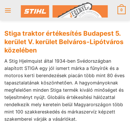
Skip
to
0
content
Stiga traktor értékesítés Budapest 5.
kerület V. kerület Belváros-Lipótváros
közelében
A Stig Hjelmquist által 1934-ben Svédországban
alapított STIGA egy jól ismert márka a fűnyírók és a
motoros kerti berendezések piacán több mint 80 éves
tapasztalatának köszönhetően. A hagyományoknak
megfelelően minden Stiga termék kiváló minőséget és
teljesítményt nyújt. Globális értékesítési hálózattal
rendelkezik mely keretein belül Magyarországon több
mint 100 szakkereskedés és márkaszervíz képzett
szakemberei várják a vásárlókat.