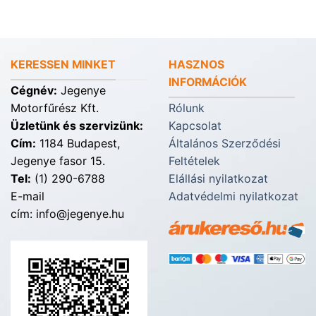
KERESSEN MINKET
HASZNOS
INFORMÁCIÓK
Cégnév:
Jegenye
Motorfűrész Kft.
Rólunk
Üzletünk és szervizünk:
Kapcsolat
Cím:
1184 Budapest,
Általános Szerződési
Jegenye fasor 15.
Feltételek
Tel:
(1) 290-6788
Elállási nyilatkozat
E-mail
Adatvédelmi nyilatkozat
cím: info@jegenye.hu