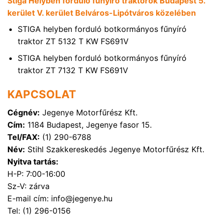
Stiga Helyben forduló fűnyíró traktorok Budapest 5.
kerület V. kerület Belváros-Lipótváros közelében
STIGA helyben forduló botkormányos fűnyíró
traktor ZT 5132 T KW FS691V
STIGA helyben forduló botkormányos fűnyíró
traktor ZT 7132 T KW FS691V
KAPCSOLAT
Cégnév:
Jegenye Motorfűrész Kft.
Cím:
1184 Budapest, Jegenye fasor 15.
Tel/FAX:
(1) 290-6788
Név:
Stihl Szakkereskedés Jegenye Motorfűrész Kft.
Nyitva tartás:
H-P: 7:00-16:00
Sz-V: zárva
E-mail cím: info@jegenye.hu
Tel: (1) 296-0156