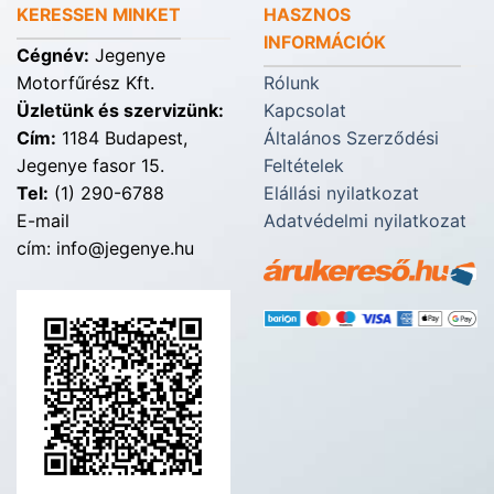
KERESSEN MINKET
HASZNOS
INFORMÁCIÓK
Cégnév:
Jegenye
Motorfűrész Kft.
Rólunk
Üzletünk és szervizünk:
Kapcsolat
Cím:
1184 Budapest,
Általános Szerződési
Jegenye fasor 15.
Feltételek
Tel:
(1) 290-6788
Elállási nyilatkozat
E-mail
Adatvédelmi nyilatkozat
cím: info@jegenye.hu