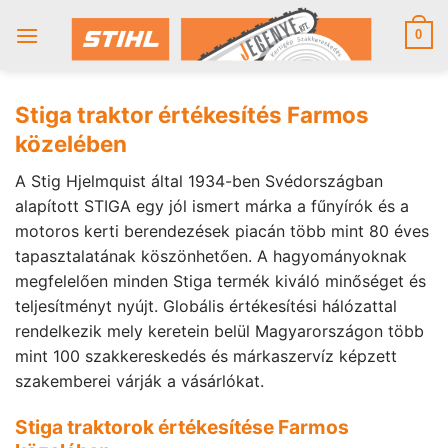
Skip
to
0
content
Stiga traktor értékesítés Farmos
közelében
A Stig Hjelmquist által 1934-ben Svédországban
alapított STIGA egy jól ismert márka a fűnyírók és a
motoros kerti berendezések piacán több mint 80 éves
tapasztalatának köszönhetően. A hagyományoknak
megfelelően minden Stiga termék kiváló minőséget és
teljesítményt nyújt. Globális értékesítési hálózattal
rendelkezik mely keretein belül Magyarországon több
mint 100 szakkereskedés és márkaszervíz képzett
szakemberei várják a vásárlókat.
Stiga traktorok értékesítése Farmos