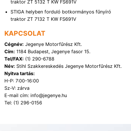
traktor ZT 5132 T KW FS691V
STIGA helyben forduló botkormányos fűnyíró
traktor ZT 7132 T KW FS691V
KAPCSOLAT
Cégnév:
Jegenye Motorfűrész Kft.
Cím:
1184 Budapest, Jegenye fasor 15.
Tel/FAX:
(1) 290-6788
Név:
Stihl Szakkereskedés Jegenye Motorfűrész Kft.
Nyitva tartás:
H-P: 7:00-16:00
Sz-V: zárva
E-mail cím: info@jegenye.hu
Tel: (1) 296-0156