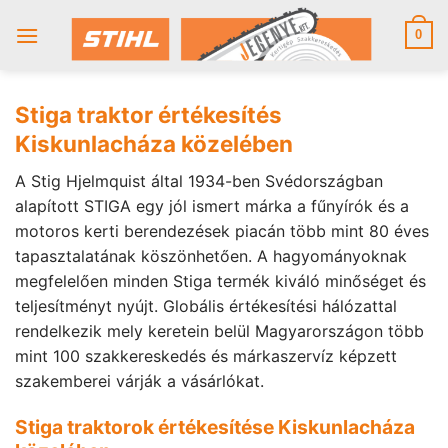
Skip
to
0
content
Stiga traktor értékesítés
Kiskunlacháza közelében
A Stig Hjelmquist által 1934-ben Svédországban
alapított STIGA egy jól ismert márka a fűnyírók és a
motoros kerti berendezések piacán több mint 80 éves
tapasztalatának köszönhetően. A hagyományoknak
megfelelően minden Stiga termék kiváló minőséget és
teljesítményt nyújt. Globális értékesítési hálózattal
rendelkezik mely keretein belül Magyarországon több
mint 100 szakkereskedés és márkaszervíz képzett
szakemberei várják a vásárlókat.
Stiga traktorok értékesítése Kiskunlacháza