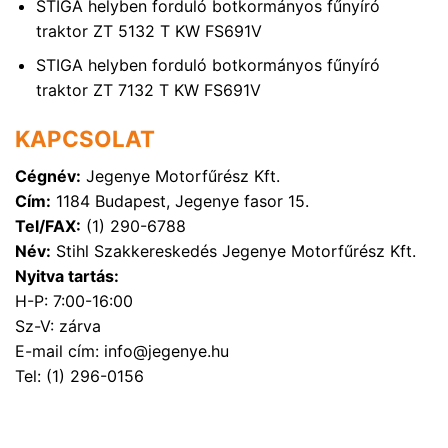
STIGA helyben forduló botkormányos fűnyíró
traktor ZT 5132 T KW FS691V
STIGA helyben forduló botkormányos fűnyíró
traktor ZT 7132 T KW FS691V
KAPCSOLAT
Cégnév:
Jegenye Motorfűrész Kft.
Cím:
1184 Budapest, Jegenye fasor 15.
Tel/FAX:
(1) 290-6788
Név:
Stihl Szakkereskedés Jegenye Motorfűrész Kft.
Nyitva tartás:
H-P: 7:00-16:00
Sz-V: zárva
E-mail cím: info@jegenye.hu
Tel: (1) 296-0156