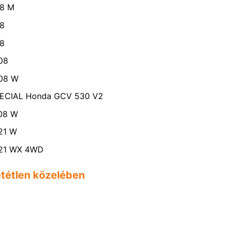
98 M
98
98
08
108 W
SPECIAL Honda GCV 530 V2
108 W
21 W
121 WX 4WD
etétlen közelében