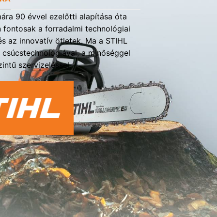
ra 90 évvel ezelőtti alapítása óta
fontosak a forradalmi technológiai
s az innovatív ötletek. Ma a STIHL
a csúcstechnológiával, a minőséggel
intű szervizeléssel.