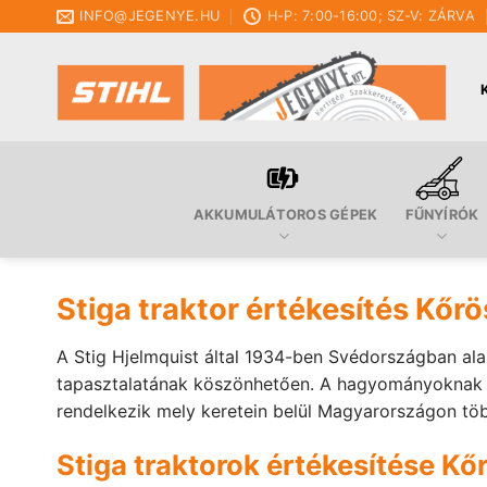
Skip
INFO@JEGENYE.HU
H-P: 7:00-16:00; SZ-V: ZÁRVA
to
content
AKKUMULÁTOROS GÉPEK
FŰNYÍRÓK
Stiga traktor értékesítés Kőr
A Stig Hjelmquist által 1934-ben Svédországban ala
tapasztalatának köszönhetően. A hagyományoknak meg
rendelkezik mely keretein belül Magyarországon tö
Stiga traktorok értékesítése Kő