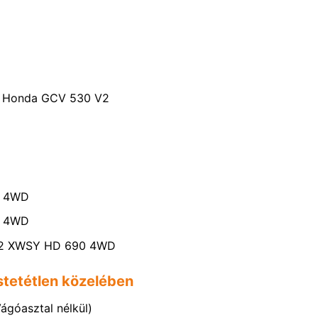
AL Honda GCV 530 V2
X 4WD
X 4WD
9122 XWSY HD 690 4WD
stetétlen közelében
ágóasztal nélkül)