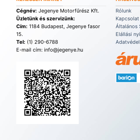
Cégnév:
Jegenye Motorfűrész Kft.
Rólunk
Üzletünk és szervizünk:
Kapcsolat
Cím:
1184 Budapest, Jegenye fasor
Általános 
15.
Elállási ny
Tel:
(1) 290-6788
Adatvédel
E-mail cím: info@jegenye.hu