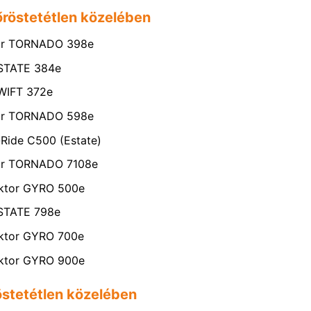
őröstetétlen közelében
ktor TORNADO 398e
ESTATE 384e
SWIFT 372e
ktor TORNADO 598e
-Ride C500 (Estate)
tor TORNADO 7108e
aktor GYRO 500e
ESTATE 798e
aktor GYRO 700e
aktor GYRO 900e
östetétlen közelében