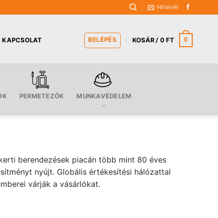
Hírlevél
BELÉPÉS
0
KAPCSOLAT
KOSÁR /
0
FT
ÓK
PERMETEZŐK
MUNKAVÉDELEM
 kerti berendezések piacán több mint 80 éves
ményt nyújt. Globális értékesítési hálózattal
berei várják a vásárlókat.