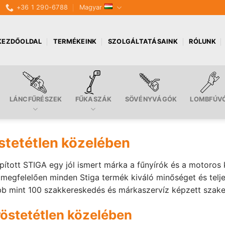
+36 1 290-6788
Magyar
KEZDŐOLDAL
TERMÉKEINK
SZOLGÁLTATÁSAINK
RÓLUNK
LÁNCFŰRÉSZEK
FŰKASZÁK
SÖVÉNYVÁGÓK
LOMBFÚV
östetétlen közelében
pított STIGA egy jól ismert márka a fűnyírók és a motoros
felelően minden Stiga termék kiváló minőséget és teljesít
bb mint 100 szakkereskedés és márkaszervíz képzett szakem
röstetétlen közelében