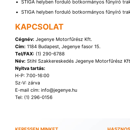
STIGA helyben forduló botkormányos fűnyíró tr
STIGA helyben forduló botkormányos fűnyíró tr
KAPCSOLAT
Cégnév:
Jegenye Motorfűrész Kft.
Cím:
1184 Budapest, Jegenye fasor 15.
Tel/FAX:
(1) 290-6788
Név:
Stihl Szakkereskedés Jegenye Motorfűrész Kft
Nyitva tartás:
H-P: 7:00-16:00
Sz-V: zárva
E-mail cím: info@jegenye.hu
Tel: (1) 296-0156
KERESSEN MINKET
HASZNOS