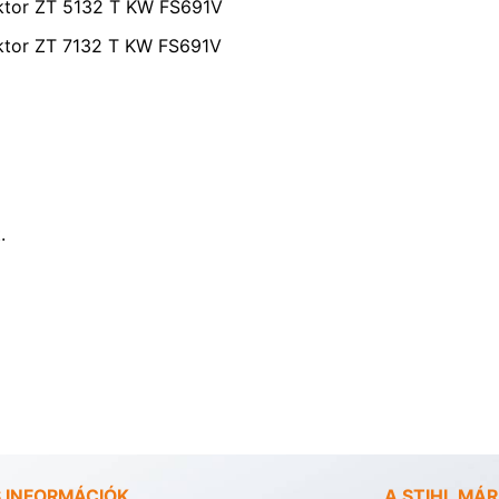
aktor ZT 5132 T KW FS691V
aktor ZT 7132 T KW FS691V
.
 INFORMÁCIÓK
A STIHL MÁ