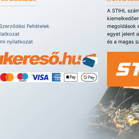
A STIHL számá
kiemelkedően 
Szerződési Feltételek
megoldások é
ilatkozat
egyet jelent 
mi nyilatkozat
és a magas sz