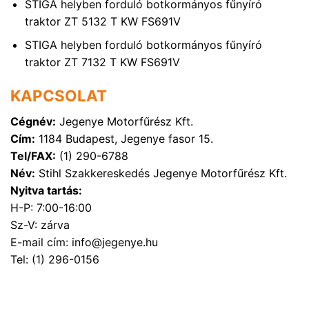
STIGA helyben forduló botkormányos fűnyíró
traktor ZT 5132 T KW FS691V
STIGA helyben forduló botkormányos fűnyíró
traktor ZT 7132 T KW FS691V
KAPCSOLAT
Cégnév:
Jegenye Motorfűrész Kft.
Cím:
1184 Budapest, Jegenye fasor 15.
Tel/FAX:
(1) 290-6788
Név:
Stihl Szakkereskedés Jegenye Motorfűrész Kft.
Nyitva tartás:
H-P: 7:00-16:00
Sz-V: zárva
E-mail cím: info@jegenye.hu
Tel: (1) 296-0156