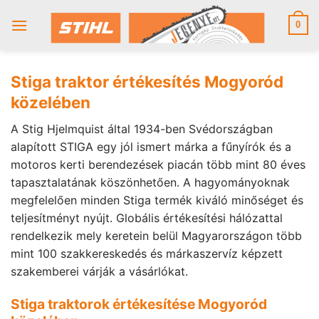
Skip
to
0
content
Stiga traktor értékesítés Mogyoród
közelében
A Stig Hjelmquist által 1934-ben Svédországban
alapított STIGA egy jól ismert márka a fűnyírók és a
motoros kerti berendezések piacán több mint 80 éves
tapasztalatának köszönhetően. A hagyományoknak
megfelelően minden Stiga termék kiváló minőséget és
teljesítményt nyújt. Globális értékesítési hálózattal
rendelkezik mely keretein belül Magyarországon több
mint 100 szakkereskedés és márkaszervíz képzett
szakemberei várják a vásárlókat.
Stiga traktorok értékesítése Mogyoród