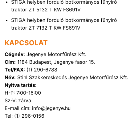
STIGA helyben forduló botkormányos fűnyíró
traktor ZT 5132 T KW FS691V
STIGA helyben forduló botkormányos fűnyíró
traktor ZT 7132 T KW FS691V
KAPCSOLAT
Cégnév:
Jegenye Motorfűrész Kft.
Cím:
1184 Budapest, Jegenye fasor 15.
Tel/FAX:
(1) 290-6788
Név:
Stihl Szakkereskedés Jegenye Motorfűrész Kft.
Nyitva tartás:
H-P: 7:00-16:00
Sz-V: zárva
E-mail cím: info@jegenye.hu
Tel: (1) 296-0156