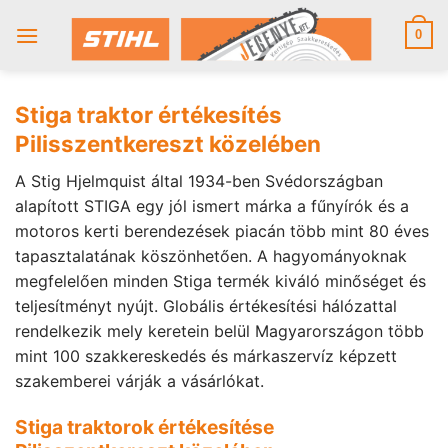
Skip
to
0
content
Stiga traktor értékesítés
Pilisszentkereszt közelében
A Stig Hjelmquist által 1934-ben Svédországban
alapított STIGA egy jól ismert márka a fűnyírók és a
motoros kerti berendezések piacán több mint 80 éves
tapasztalatának köszönhetően. A hagyományoknak
megfelelően minden Stiga termék kiváló minőséget és
teljesítményt nyújt. Globális értékesítési hálózattal
rendelkezik mely keretein belül Magyarországon több
mint 100 szakkereskedés és márkaszervíz képzett
szakemberei várják a vásárlókat.
Stiga traktorok értékesítése