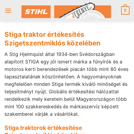
Skip
to
0
content
Stiga traktor értékesítés
Szigetszentmiklós közelében
A Stig Hjelmquist által 1934-ben Svédországban
alapított STIGA egy jól ismert márka a fűnyírók és a
motoros kerti berendezések piacán több mint 80 éves
tapasztalatának köszönhetően. A hagyományoknak
megfelelően minden Stiga termék kiváló minőséget és
teljesítményt nyújt. Globális értékesítési hálózattal
rendelkezik mely keretein belül Magyarországon több
mint 100 szakkereskedés és márkaszervíz képzett
szakemberei várják a vásárlókat.
Stiga traktorok értékesítése