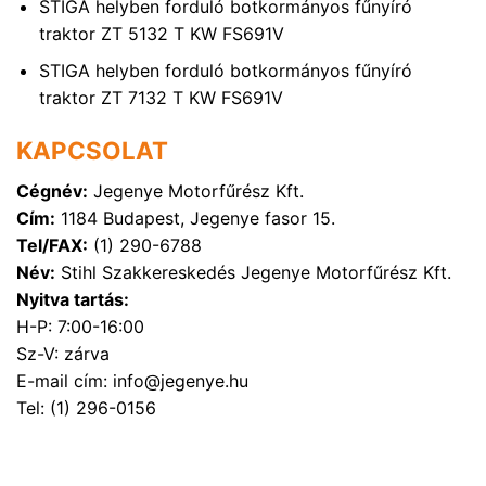
STIGA helyben forduló botkormányos fűnyíró
traktor ZT 5132 T KW FS691V
STIGA helyben forduló botkormányos fűnyíró
traktor ZT 7132 T KW FS691V
KAPCSOLAT
Cégnév:
Jegenye Motorfűrész Kft.
Cím:
1184 Budapest, Jegenye fasor 15.
Tel/FAX:
(1) 290-6788
Név:
Stihl Szakkereskedés Jegenye Motorfűrész Kft.
Nyitva tartás:
H-P: 7:00-16:00
Sz-V: zárva
E-mail cím: info@jegenye.hu
Tel: (1) 296-0156