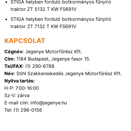
STIGA helyben forduló botkormányos fűnyíró
traktor ZT 5132 T KW FS691V
STIGA helyben forduló botkormányos fűnyíró
traktor ZT 7132 T KW FS691V
KAPCSOLAT
Cégnév:
Jegenye Motorfűrész Kft.
Cím:
1184 Budapest, Jegenye fasor 15.
Tel/FAX:
(1) 290-6788
Név:
Stihl Szakkereskedés Jegenye Motorfűrész Kft.
Nyitva tartás:
H-P: 7:00-16:00
Sz-V: zárva
E-mail cím: info@jegenye.hu
Tel: (1) 296-0156