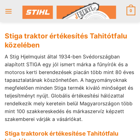
Skip
to
0
content
Stiga traktor értékesítés Tahitótfalu
közelében
A Stig Hjelmquist által 1934-ben Svédországban
alapított STIGA egy jól ismert márka a fűnyírók és a
motoros kerti berendezések piacán több mint 80 éves
tapasztalatának köszönhetően. A hagyományoknak
megfelelően minden Stiga termék kiváló minőséget és
teljesítményt nyújt. Globális értékesítési hálózattal
rendelkezik mely keretein belül Magyarországon több
mint 100 szakkereskedés és márkaszervíz képzett
szakemberei várják a vásárlókat.
Stiga traktorok értékesítése Tahitótfalu