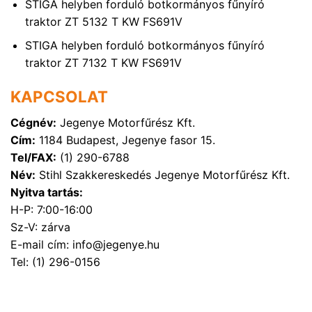
STIGA helyben forduló botkormányos fűnyíró
traktor ZT 5132 T KW FS691V
STIGA helyben forduló botkormányos fűnyíró
traktor ZT 7132 T KW FS691V
KAPCSOLAT
Cégnév:
Jegenye Motorfűrész Kft.
Cím:
1184 Budapest, Jegenye fasor 15.
Tel/FAX:
(1) 290-6788
Név:
Stihl Szakkereskedés Jegenye Motorfűrész Kft.
Nyitva tartás:
H-P: 7:00-16:00
Sz-V: zárva
E-mail cím: info@jegenye.hu
Tel: (1) 296-0156