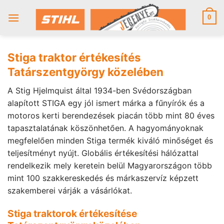
Skip
to
0
content
Stiga traktor értékesítés
Tatárszentgyörgy közelében
A Stig Hjelmquist által 1934-ben Svédországban
alapított STIGA egy jól ismert márka a fűnyírók és a
motoros kerti berendezések piacán több mint 80 éves
tapasztalatának köszönhetően. A hagyományoknak
megfelelően minden Stiga termék kiváló minőséget és
teljesítményt nyújt. Globális értékesítési hálózattal
rendelkezik mely keretein belül Magyarországon több
mint 100 szakkereskedés és márkaszervíz képzett
szakemberei várják a vásárlókat.
Stiga traktorok értékesítése