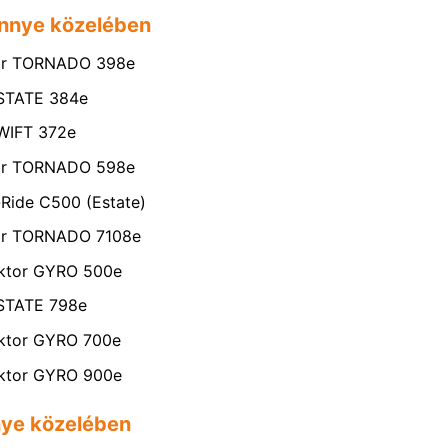
innye közelében
ktor TORNADO 398e
ESTATE 384e
SWIFT 372e
ktor TORNADO 598e
-Ride C500 (Estate)
tor TORNADO 7108e
aktor GYRO 500e
ESTATE 798e
aktor GYRO 700e
aktor GYRO 900e
nnye közelében