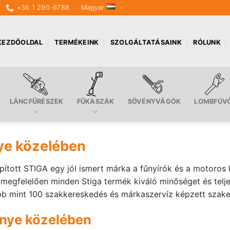
+36 1 290-6788
Magyar
KEZDŐOLDAL
TERMÉKEINK
SZOLGÁLTATÁSAINK
RÓLUNK
LÁNCFŰRÉSZEK
FŰKASZÁK
SÖVÉNYVÁGÓK
LOMBFÚV
nye közelében
pított STIGA egy jól ismert márka a fűnyírók és a motoros
felelően minden Stiga termék kiváló minőséget és teljesít
bb mint 100 szakkereskedés és márkaszervíz képzett szakem
nnye közelében