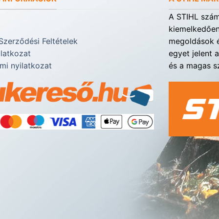
A STIHL számá
kiemelkedően 
Szerződési Feltételek
megoldások é
ilatkozat
egyet jelent 
mi nyilatkozat
és a magas sz