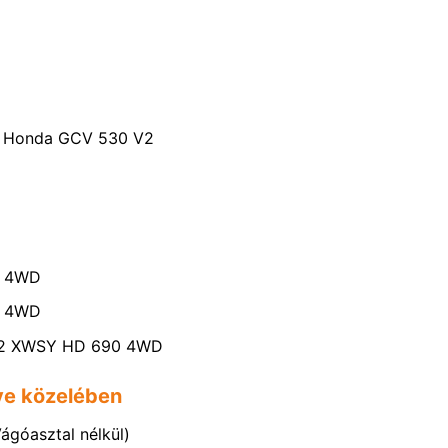
AL Honda GCV 530 V2
X 4WD
X 4WD
9122 XWSY HD 690 4WD
nye közelében
ágóasztal nélkül)