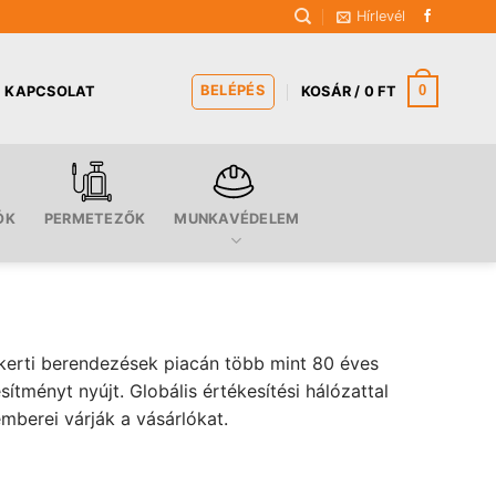
Hírlevél
BELÉPÉS
0
KAPCSOLAT
KOSÁR /
0
FT
ÓK
PERMETEZŐK
MUNKAVÉDELEM
 kerti berendezések piacán több mint 80 éves
ményt nyújt. Globális értékesítési hálózattal
berei várják a vásárlókat.