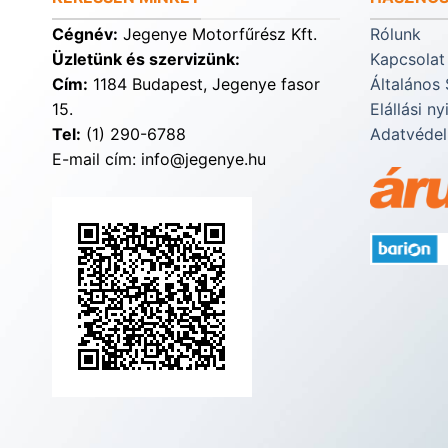
Cégnév:
Jegenye Motorfűrész Kft.
Rólunk
Üzletünk és szervizünk:
Kapcsolat
Cím:
1184 Budapest, Jegenye fasor
Általános 
15.
Elállási ny
Tel:
(1) 290-6788
Adatvédel
E-mail cím: info@jegenye.hu