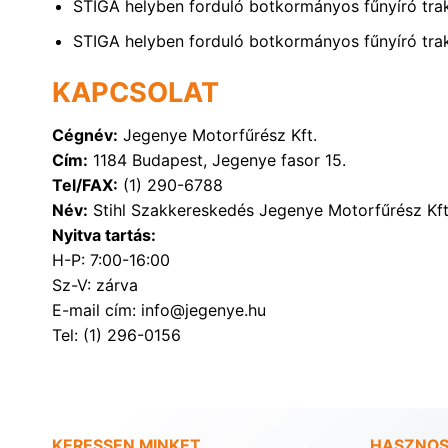
STIGA helyben forduló botkormányos fűnyíró tr
STIGA helyben forduló botkormányos fűnyíró tr
KAPCSOLAT
Cégnév:
Jegenye Motorfűrész Kft.
Cím:
1184 Budapest, Jegenye fasor 15.
Tel/FAX:
(1) 290-6788
Név:
Stihl Szakkereskedés Jegenye Motorfűrész Kft
Nyitva tartás:
H-P: 7:00-16:00
Sz-V: zárva
E-mail cím: info@jegenye.hu
Tel: (1) 296-0156
KERESSEN MINKET
HASZNOS