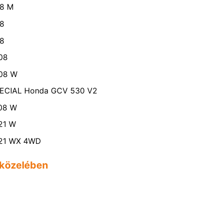
98 M
98
98
08
108 W
SPECIAL Honda GCV 530 V2
108 W
21 W
121 WX 4WD
 közelében