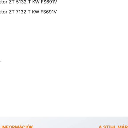
aktor ZT 5132 T KW FS691V
aktor ZT 7132 T KW FS691V
.
 INFORMÁCIÓK
A STIHL MÁ