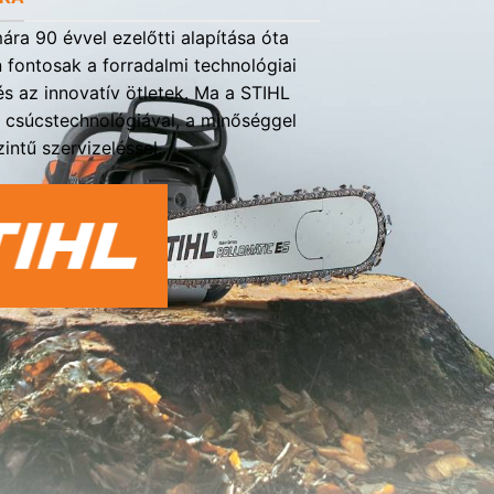
ra 90 évvel ezelőtti alapítása óta
fontosak a forradalmi technológiai
s az innovatív ötletek. Ma a STIHL
a csúcstechnológiával, a minőséggel
intű szervizeléssel.