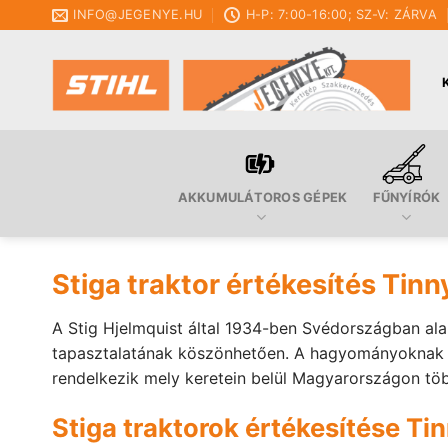
Skip
INFO@JEGENYE.HU
H-P: 7:00-16:00; SZ-V: ZÁRVA
to
content
AKKUMULÁTOROS GÉPEK
FŰNYÍRÓK
Stiga traktor értékesítés Tin
A Stig Hjelmquist által 1934-ben Svédországban ala
tapasztalatának köszönhetően. A hagyományoknak meg
rendelkezik mely keretein belül Magyarországon tö
Stiga traktorok értékesítése Ti