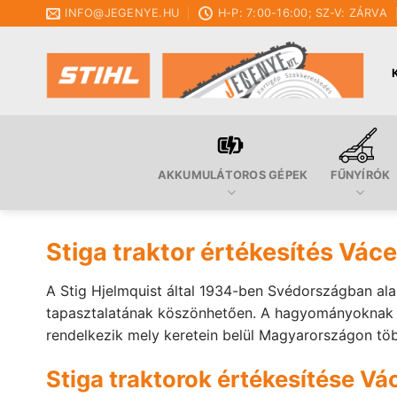
Skip
INFO@JEGENYE.HU
H-P: 7:00-16:00; SZ-V: ZÁRVA
to
content
AKKUMULÁTOROS GÉPEK
FŰNYÍRÓK
Stiga traktor értékesítés Vác
A Stig Hjelmquist által 1934-ben Svédországban ala
tapasztalatának köszönhetően. A hagyományoknak meg
rendelkezik mely keretein belül Magyarországon tö
Stiga traktorok értékesítése V