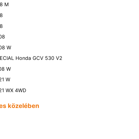
98 M
98
98
08
108 W
SPECIAL Honda GCV 530 V2
108 W
21 W
121 WX 4WD
res közelében