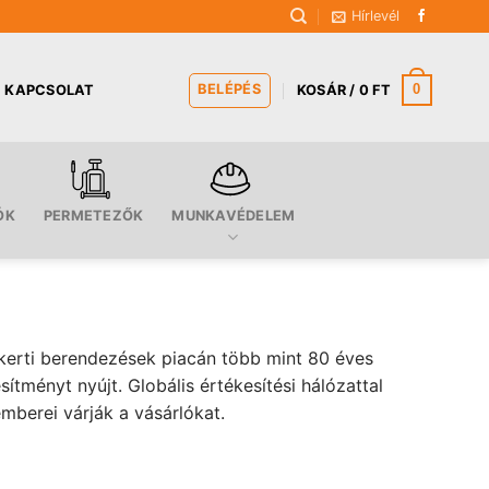
Hírlevél
BELÉPÉS
0
KAPCSOLAT
KOSÁR /
0
FT
ÓK
PERMETEZŐK
MUNKAVÉDELEM
 kerti berendezések piacán több mint 80 éves
ményt nyújt. Globális értékesítési hálózattal
berei várják a vásárlókat.