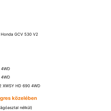
AL Honda GCV 530 V2
X 4WD
X 4WD
9122 XWSY HD 690 4WD
egres közelében
ágóasztal nélkül)