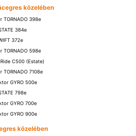
Vácegres közelében
ktor TORNADO 398e
ESTATE 384e
SWIFT 372e
ktor TORNADO 598e
-Ride C500 (Estate)
tor TORNADO 7108e
aktor GYRO 500e
ESTATE 798e
aktor GYRO 700e
aktor GYRO 900e
cegres közelében