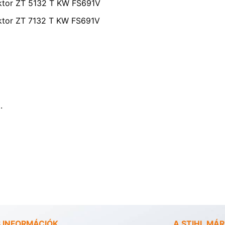
aktor ZT 5132 T KW FS691V
aktor ZT 7132 T KW FS691V
.
 INFORMÁCIÓK
A STIHL MÁ