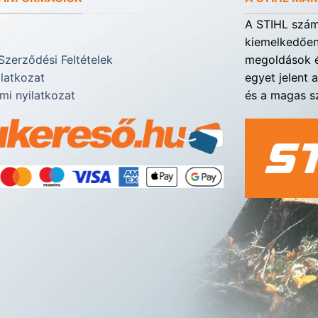
A STIHL számá
kiemelkedően 
Szerződési Feltételek
megoldások é
ilatkozat
egyet jelent 
mi nyilatkozat
és a magas sz