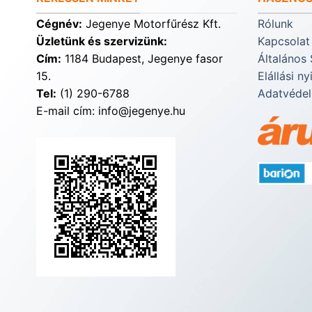
Cégnév:
Jegenye Motorfűrész Kft.
Rólunk
Üzletünk és szervizünk:
Kapcsolat
Cím:
1184 Budapest, Jegenye fasor
Általános 
15.
Elállási ny
Tel:
(1) 290-6788
Adatvédel
E-mail cím: info@jegenye.hu