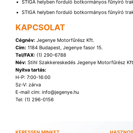
STIGA helyben forduló botkormányos fűnyíró tr
STIGA helyben forduló botkormányos fűnyíró tr
KAPCSOLAT
Cégnév:
Jegenye Motorfűrész Kft.
Cím:
1184 Budapest, Jegenye fasor 15.
Tel/FAX:
(1) 290-6788
Név:
Stihl Szakkereskedés Jegenye Motorfűrész Kft
Nyitva tartás:
H-P: 7:00-16:00
Sz-V: zárva
E-mail cím: info@jegenye.hu
Tel: (1) 296-0156
KERESSEN MINKET
HASZNOS