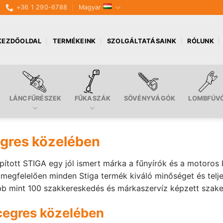
+36 1 290-6788
Magyar
KEZDŐOLDAL
TERMÉKEINK
SZOLGÁLTATÁSAINK
RÓLUNK
LÁNCFŰRÉSZEK
FŰKASZÁK
SÖVÉNYVÁGÓK
LOMBFÚV
egres közelében
pított STIGA egy jól ismert márka a fűnyírók és a motoros
felelően minden Stiga termék kiváló minőséget és teljesít
bb mint 100 szakkereskedés és márkaszervíz képzett szakem
ácegres közelében