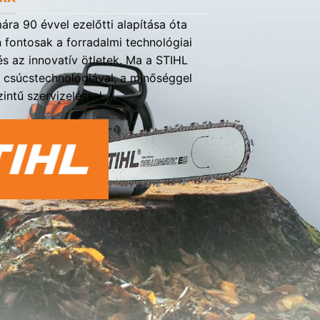
ra 90 évvel ezelőtti alapítása óta
fontosak a forradalmi technológiai
s az innovatív ötletek. Ma a STIHL
a csúcstechnológiával, a minőséggel
intű szervizeléssel.