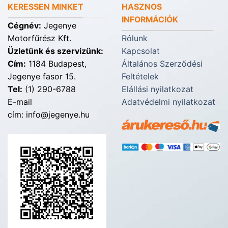
KERESSEN MINKET
HASZNOS
INFORMÁCIÓK
Cégnév:
Jegenye
Motorfűrész Kft.
Rólunk
Üzletünk és szervizünk:
Kapcsolat
Cím:
1184 Budapest,
Általános Szerződési
Jegenye fasor 15.
Feltételek
Tel:
(1) 290-6788
Elállási nyilatkozat
E-mail
Adatvédelmi nyilatkozat
cím: info@jegenye.hu