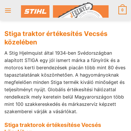
Skip
to
0
content
Stiga traktor értékesítés Vecsés
közelében
A Stig Hjelmquist által 1934-ben Svédországban
alapított STIGA egy jól ismert márka a fűnyírók és a
motoros kerti berendezések piacán több mint 80 éves
tapasztalatának köszönhetően. A hagyományoknak
megfelelően minden Stiga termék kiváló minőséget és
teljesítményt nyújt. Globális értékesítési hálózattal
rendelkezik mely keretein belül Magyarországon több
mint 100 szakkereskedés és márkaszervíz képzett
szakemberei várják a vásárlókat.
Stiga traktorok értékesítése Vecsés