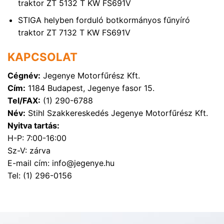
traktor ZT 5132 T KW FS691V
STIGA helyben forduló botkormányos fűnyíró
traktor ZT 7132 T KW FS691V
KAPCSOLAT
Cégnév:
Jegenye Motorfűrész Kft.
Cím:
1184 Budapest, Jegenye fasor 15.
Tel/FAX:
(1) 290-6788
Név:
Stihl Szakkereskedés Jegenye Motorfűrész Kft.
Nyitva tartás:
H-P: 7:00-16:00
Sz-V: zárva
E-mail cím: info@jegenye.hu
Tel: (1) 296-0156