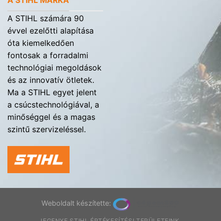
A STIHL MÁRKA
A STIHL számára 90
évvel ezelőtti alapítása
óta kiemelkedően
fontosak a forradalmi
technológiai megoldások
és az innovatív ötletek.
Ma a STIHL egyet jelent
a csúcstechnológiával, a
minőséggel és a magas
szintű szervizeléssel.
Weboldalt készítette:
JEGENYE STIHL ÉRTÉKESÍTÉSI TERÜLETEINK