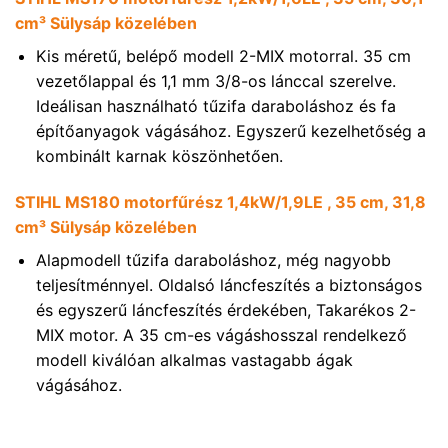
cm³ Sülysáp közelében
Kis méretű, belépő modell 2-MIX motorral. 35 cm
vezetőlappal és 1,1 mm 3/8-os lánccal szerelve.
Ideálisan használható tűzifa daraboláshoz és fa
építőanyagok vágásához. Egyszerű kezelhetőség a
kombinált karnak köszönhetően.
STIHL MS180 motorfűrész 1,4kW/1,9LE , 35 cm, 31,8
cm³ Sülysáp közelében
Alapmodell tűzifa daraboláshoz, még nagyobb
teljesítménnyel. Oldalsó láncfeszítés a biztonságos
és egyszerű láncfeszítés érdekében, Takarékos 2-
MIX motor. A 35 cm-es vágáshosszal rendelkező
modell kiválóan alkalmas vastagabb ágak
vágásához.