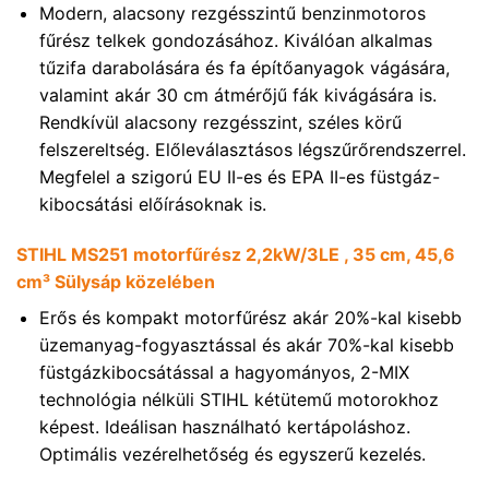
Modern, alacsony rezgésszintű benzinmotoros
fűrész telkek gondozásához. Kiválóan alkalmas
tűzifa darabolására és fa építőanyagok vágására,
valamint akár 30 cm átmérőjű fák kivágására is.
Rendkívül alacsony rezgésszint, széles körű
felszereltség. Előleválasztásos légszűrőrendszerrel.
Megfelel a szigorú EU II-es és EPA II-es füstgáz-
kibocsátási előírásoknak is.
STIHL MS251 motorfűrész 2,2kW/3LE , 35 cm, 45,6
cm³ Sülysáp közelében
Erős és kompakt motorfűrész akár 20%-kal kisebb
üzemanyag-fogyasztással és akár 70%-kal kisebb
füstgázkibocsátással a hagyományos, 2-MIX
technológia nélküli STIHL kétütemű motorokhoz
képest. Ideálisan használható kertápoláshoz.
Optimális vezérelhetőség és egyszerű kezelés.