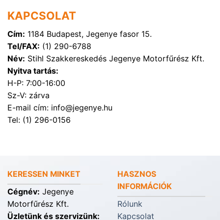
KAPCSOLAT
Cím:
1184 Budapest, Jegenye fasor 15.
Tel/FAX:
(1) 290-6788
Név:
Stihl Szakkereskedés Jegenye Motorfűrész Kft.
Nyitva tartás:
H-P: 7:00-16:00
Sz-V: zárva
E-mail cím: info@jegenye.hu
Tel: (1) 296-0156
KERESSEN MINKET
HASZNOS
INFORMÁCIÓK
Cégnév:
Jegenye
Motorfűrész Kft.
Rólunk
Üzletünk és szervizünk:
Kapcsolat