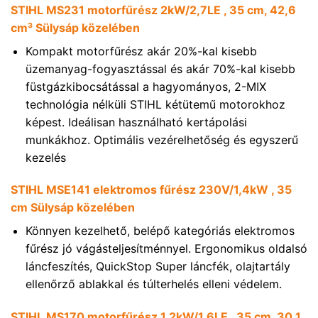
STIHL MS231 motorfűrész 2kW/2,7LE , 35 cm, 42,6
cm³ Sülysáp közelében
Kompakt motorfűrész akár 20%-kal kisebb
üzemanyag-fogyasztással és akár 70%-kal kisebb
füstgázkibocsátással a hagyományos, 2-MIX
technológia nélküli STIHL kétütemű motorokhoz
képest. Ideálisan használható kertápolási
munkákhoz. Optimális vezérelhetőség és egyszerű
kezelés
STIHL MSE141 elektromos fűrész 230V/1,4kW , 35
cm Sülysáp közelében
Könnyen kezelhető, belépő kategóriás elektromos
fűrész jó vágásteljesítménnyel. Ergonomikus oldalsó
láncfeszítés, QuickStop Super láncfék, olajtartály
ellenőrző ablakkal és túlterhelés elleni védelem.
STIHL MS170 motorfűrész 1,2kW/1,6LE , 35 cm, 30,1