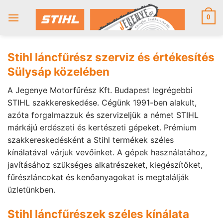
Skip
to
0
content
Stihl láncfűrész szerviz és értékesítés
Sülysáp közelében
A Jegenye Motorfűrész Kft. Budapest legrégebbi
STIHL szakkereskedése. Cégünk 1991-ben alakult,
azóta forgalmazzuk és szervizeljük a német STIHL
márkájú erdészeti és kertészeti gépeket. Prémium
szakkereskedésként a Stihl termékek széles
kínálatával várjuk vevőinket. A gépek használatához,
javításához szükséges alkatrészeket, kiegészítőket,
fűrészláncokat és kenőanyagokat is megtalálják
üzletünkben.
Stihl láncfűrészek széles kínálata