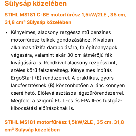
Sülysáp közelében
STIHL MS181 C-BE motorfűrész 1,5kW/2LE , 35 cm,
31,8 cm³ Sülysáp közelében
Kényelmes, alacsony rezgésszintű benzines
motorfűrész telkek gondozásához. Kiválóan
alkalmas tűzifa darabolására, fa építőanyagok
vágására, valamint akár 30 cm átmérőjű fák
kivágására is. Rendkívül alacsony rezgésszint,
széles körű felszereltség. Kényelmes indítás
ErgoStart (E) rendszerrel. A praktikus, gyors
láncfeszítésnek (B) köszönhetően a lánc könnyen
cserélhető. Előleválasztásos légszűrőrendszerrel.
Megfelel a szigorú EU II-es és EPA II-es füstgáz-
kibocsátási előírásoknak is.
STIHL MS181 motorfűrész 1,5kW/2LE , 35 cm, 31,8
cm³ Sülysáp közelében