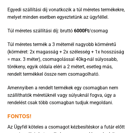
Egyedi szállítási díj vonatkozik a túl méretes termékekre,
melyet minden esetben egyeztetünk az ügyféllel.
Túl méretes szállítási díj: bruttó
6000Ft
/csomag
Túl méretes termék a 3 méternél nagyobb körméretű
(körméret: 2x magasság + 2x szélesség + 1x hosszúság
= max. 3 méter), csomagolással 40kg-nál súlyosabb,
törékeny, egyik oldala eléri a 2 métert, esetleg más,
rendelt termékkel össze nem csomagolható.
Amennyiben a rendelt termékek egy csomagban nem
szállíthatók méretüknél vagy súlyuknál fogva, úgy a
rendelést csak több csomagban tudjuk megoldani.
FONTOS!
Az Ügyfél köteles a csomagot kézbesítéskor a futár előtt