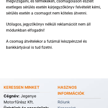
megvizsgálni, és termékeken, csomagoláson észlelt
esetleges sérülés esetén kárjegyzőkönyv felvételét kérni,
sérülés esetén a csomagot nem köteles átvenni.
Utólagos, jegyzőkönyv nélküli reklamációt nem áll
módunkban elfogadni!
A csomag átvételekor a futárnál készpénzzel és
bankkártyával is tud fizetni.
KERESSEN MINKET
HASZNOS
INFORMÁCIÓK
Cégnév:
Jegenye
Motorfűrész Kft.
Rólunk