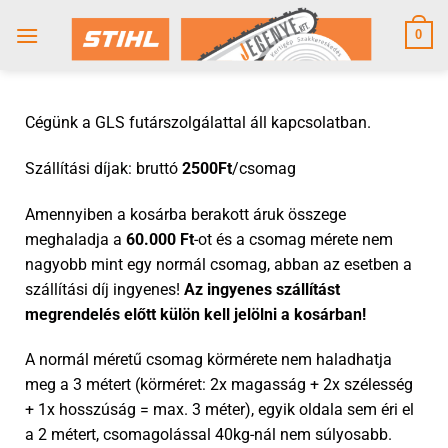
0
Cégünk a GLS futárszolgálattal áll kapcsolatban.
Szállítási díjak: bruttó
2500Ft
/csomag
Amennyiben a kosárba berakott áruk összege
meghaladja a
60.000 Ft
-ot és a csomag mérete nem
nagyobb mint egy normál csomag, abban az esetben a
szállítási díj ingyenes!
Az ingyenes szállítást
megrendelés előtt külön kell jelölni a kosárban!
A normál méretű csomag körmérete nem haladhatja
meg a 3 métert (körméret: 2x magasság + 2x szélesség
+ 1x hosszúság = max. 3 méter), egyik oldala sem éri el
a 2 métert, csomagolással 40kg-nál nem súlyosabb.