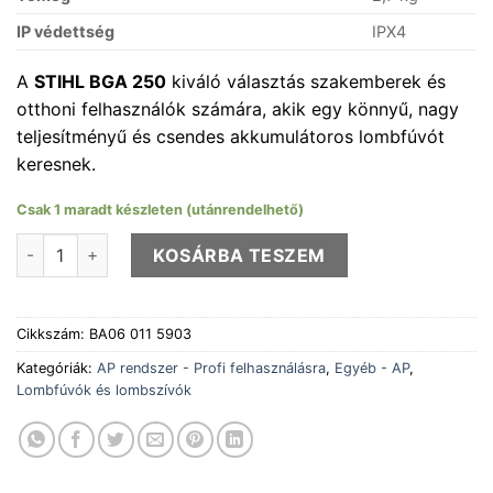
IP védettség
IPX4
A
STIHL BGA 250
kiváló választás szakemberek és
otthoni felhasználók számára, akik egy könnyű, nagy
teljesítményű és csendes akkumulátoros lombfúvót
keresnek.
Csak 1 maradt készleten (utánrendelhető)
BGA 250 akkumulátoros lombfúvó (akku és töltő nélkül) men
KOSÁRBA TESZEM
Cikkszám:
BA06 011 5903
Kategóriák:
AP rendszer - Profi felhasználásra
,
Egyéb - AP
,
Lombfúvók és lombszívók