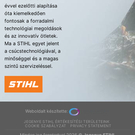
évvel ezelőtti alapítása
óta kiemelkedően
fontosak a forradalmi
technológiai megoldások
és az innovatív ötletek.
Ma a STIHL egyet jelent
a csúcstechnológiával, a
minőséggel és a magas
szintű szervizeléssel.
Weboldalt készítette:
JEGENYE STIHL ÉRTÉKESÍTÉSI TERÜLETEINK
COOKIE SZABÁLYZAT
PRIVACY STATEMENT
Minden jog fenntartva! 2026 ©
Jegenye STIHL