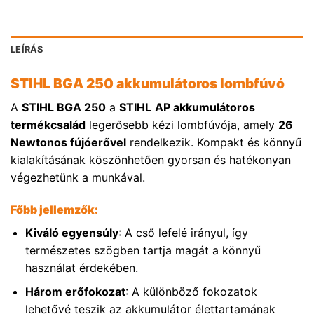
LEÍRÁS
STIHL BGA 250 akkumulátoros lombfúvó
A
STIHL BGA 250
a
STIHL
AP akkumulátoros
termékcsalád
legerősebb kézi lombfúvója, amely
26
Newtonos fújóerővel
rendelkezik. Kompakt és könnyű
kialakításának köszönhetően gyorsan és hatékonyan
végezhetünk a munkával.
Főbb jellemzők:
Kiváló egyensúly
: A cső lefelé irányul, így
természetes szögben tartja magát a könnyű
használat érdekében.
Három erőfokozat
: A különböző fokozatok
lehetővé teszik az akkumulátor élettartamának