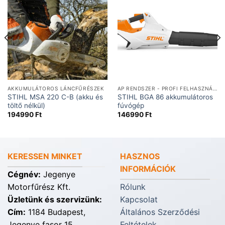
AKKUMULÁTOROS LÁNCFŰRÉSZEK
AP RENDSZER - PROFI FELHASZNÁLÁSRA
STIHL MSA 220 C-B (akku és
STIHL BGA 86 akkumulátoros
töltő nélkül)
fúvógép
194990
Ft
146990
Ft
KERESSEN MINKET
HASZNOS
INFORMÁCIÓK
Cégnév:
Jegenye
Motorfűrész Kft.
Rólunk
Üzletünk és szervizünk:
Kapcsolat
Cím:
1184 Budapest,
Általános Szerződési
Jegenye fasor 15.
Feltételek