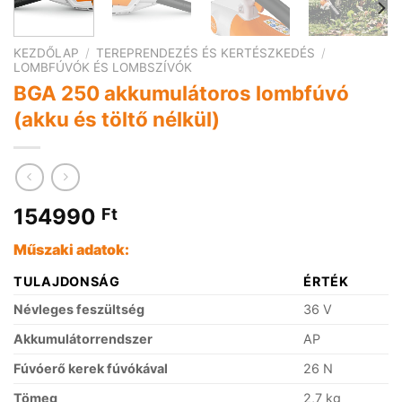
KEZDŐLAP
/
TEREPRENDEZÉS ÉS KERTÉSZKEDÉS
/
LOMBFÚVÓK ÉS LOMBSZÍVÓK
BGA 250 akkumulátoros lombfúvó
(akku és töltő nélkül)
154990
Ft
Műszaki adatok:
TULAJDONSÁG
ÉRTÉK
Névleges feszültség
36 V
Akkumulátorrendszer
AP
Fúvóerő kerek fúvókával
26 N
Tömeg
2,7 kg