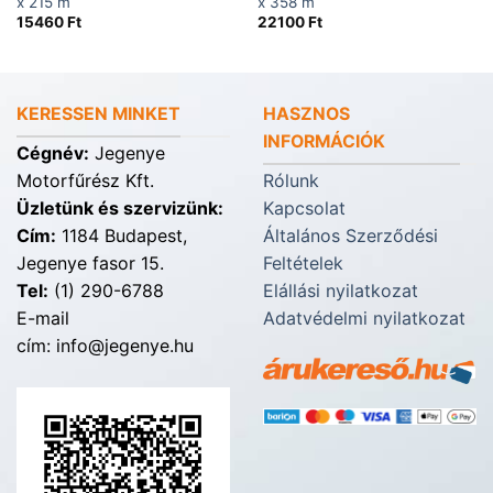
x 215 m
x 358 m
15460
Ft
22100
Ft
KERESSEN MINKET
HASZNOS
INFORMÁCIÓK
Cégnév:
Jegenye
Motorfűrész Kft.
Rólunk
Üzletünk és szervizünk:
Kapcsolat
Cím:
1184 Budapest,
Általános Szerződési
Jegenye fasor 15.
Feltételek
Tel:
(1) 290-6788
Elállási nyilatkozat
E-mail
Adatvédelmi nyilatkozat
cím: info@jegenye.hu