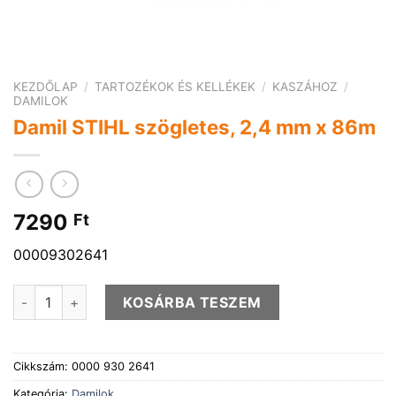
KEZDŐLAP
/
TARTOZÉKOK ÉS KELLÉKEK
/
KASZÁHOZ
/
DAMILOK
Damil STIHL szögletes, 2,4 mm x 86m
7290
Ft
00009302641
Damil STIHL szögletes, 2,4 mm x 86m mennyiség
KOSÁRBA TESZEM
Cikkszám:
0000 930 2641
Kategória:
Damilok