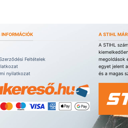
 INFORMÁCIÓK
A STIHL MÁ
A STIHL számá
kiemelkedően 
Szerződési Feltételek
megoldások é
ilatkozat
egyet jelent 
mi nyilatkozat
és a magas sz