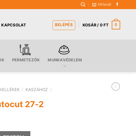
Hírlevél
BELÉPÉS
0
KAPCSOLAT
KOSÁR /
0
FT
ÓK
PERMETEZŐK
MUNKAVÉDELEM
KELLÉKEK
/
KASZÁHOZ
/
Autocut 27-2
mennyiség