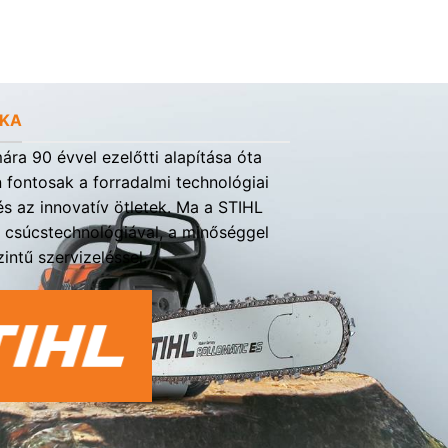
RKA
ra 90 évvel ezelőtti alapítása óta
fontosak a forradalmi technológiai
s az innovatív ötletek. Ma a STIHL
a csúcstechnológiával, a minőséggel
intű szervizeléssel.