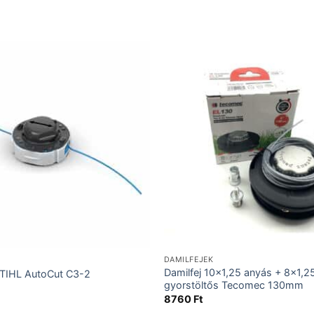
DAMILFEJEK
Damilfej 10×1,25 anyás + 8×1,2
STIHL AutoCut C3-2
gyorstöltős Tecomec 130mm
8760
Ft