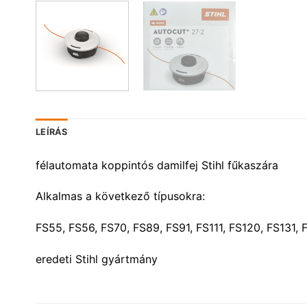
LEÍRÁS
félautomata koppintós damilfej Stihl fűkaszára
Alkalmas a következő típusokra:
FS55, FS56, FS70, FS89, FS91, FS111, FS120, FS131,
eredeti Stihl gyártmány