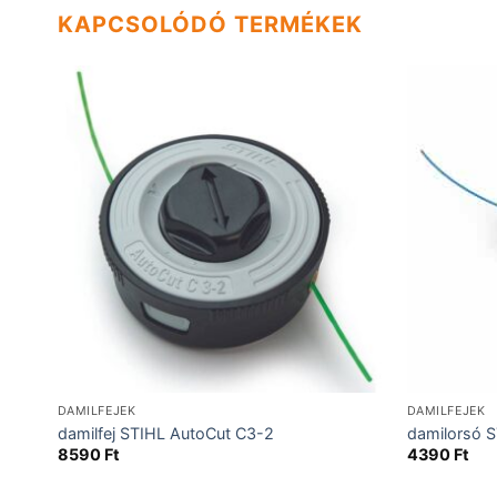
KAPCSOLÓDÓ TERMÉKEK
DAMILFEJEK
DAMILFEJEK
damilfej STIHL AutoCut C3-2
damilorsó 
8590
Ft
4390
Ft