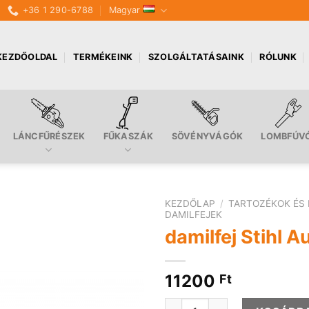
+36 1 290-6788
Magyar
KEZDŐOLDAL
TERMÉKEINK
SZOLGÁLTATÁSAINK
RÓLUNK
LÁNCFŰRÉSZEK
FŰKASZÁK
SÖVÉNYVÁGÓK
LOMBFÚV
KEZDŐLAP
/
TARTOZÉKOK ÉS 
DAMILFEJEK
damilfej Stihl 
11200
Ft
damilfej Stihl Autocut 27-2 