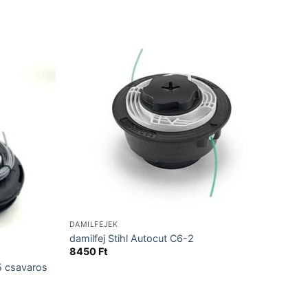
DAMILFEJEK
damilfej Stihl Autocut C6-2
8450
Ft
5 csavaros