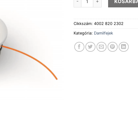
KOSÁRB
Cikkszám:
4002 820 2302
Kategória:
Damilfejek