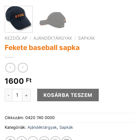
KEZDŐLAP
/
AJÁNDÉKTÁRGYAK
/
SAPKÁK
Fekete baseball sapka
1600
Ft
Fekete baseball sapka mennyiség
KOSÁRBA TESZEM
Cikkszám:
0420 740 0000
Kategóriák:
Ajándéktárgyak
,
Sapkák