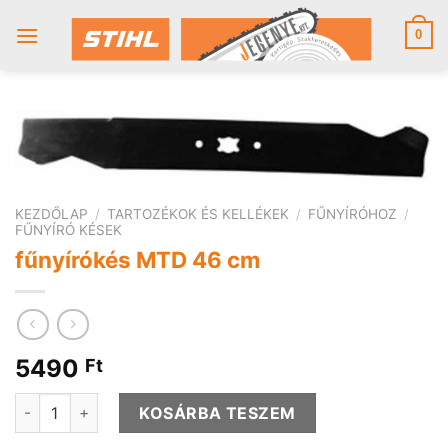
Skip
to
0
content
KEZDŐLAP
/
TARTOZÉKOK ÉS KELLÉKEK
/
FŰNYÍRÓHOZ
/
FŰNYÍRÓ KÉSEK
fűnyírókés MTD 46 cm
5490
Ft
fűnyírókés MTD 46 cm mennyiség
KOSÁRBA TESZEM