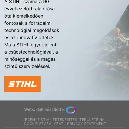
A STIHL számára 90
évvel ezelőtti alapítása
óta kiemelkedően
fontosak a forradalmi
technológiai megoldások
és az innovatív ötletek.
Ma a STIHL egyet jelent
a csúcstechnológiával, a
minőséggel és a magas
szintű szervizeléssel.
Weboldalt készítette:
JEGENYE STIHL ÉRTÉKESÍTÉSI TERÜLETEINK
COOKIE SZABÁLYZAT
PRIVACY STATEMENT