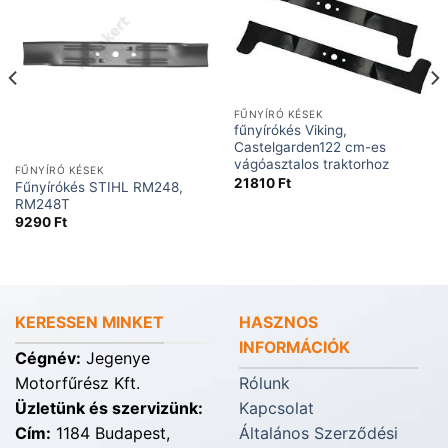
FŰNYÍRÓ KÉSEK
fűnyírókés Viking,
Castelgarden122 cm-es
vágóasztalos traktorhoz
FŰNYÍRÓ KÉSEK
21810
Ft
Fűnyírókés STIHL RM248,
RM248T
9290
Ft
KERESSEN MINKET
HASZNOS
INFORMÁCIÓK
Cégnév:
Jegenye
Motorfűrész Kft.
Rólunk
Üzletünk és szervizünk:
Kapcsolat
Cím:
1184 Budapest,
Általános Szerződési