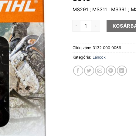
MS291 ; MS311 ; MS391 ; 
Fűrészlánc 3/8 1,6 66 szem 
KOSÁRB
Cikkszám:
3132 000 0066
Kategória:
Láncok