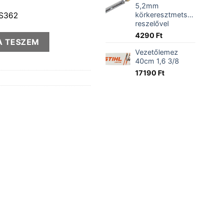
5,2mm
körkeresztmetszetű
MS362
reszelővel
4290
Ft
Hexa mennyiség
A TESZEM
Vezetőlemez
40cm 1,6 3/8
17190
Ft