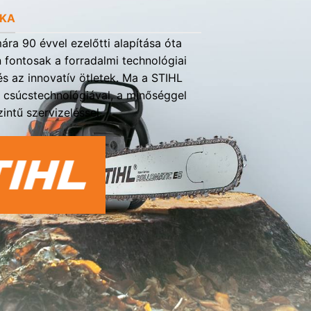
RKA
ra 90 évvel ezelőtti alapítása óta
fontosak a forradalmi technológiai
s az innovatív ötletek. Ma a STIHL
a csúcstechnológiával, a minőséggel
intű szervizeléssel.