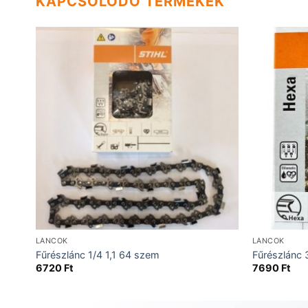
KAPCSOLÓDÓ TERMÉKEK
LÁNCOK
LÁNCOK
Fűrészlánc 1/4 1,1 64 szem
Fűrészlánc 
6720
Ft
7690
Ft