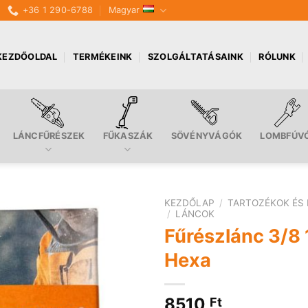
+36 1 290-6788
Magyar
KEZDŐOLDAL
TERMÉKEINK
SZOLGÁLTATÁSAINK
RÓLUNK
LÁNCFŰRÉSZEK
FŰKASZÁK
SÖVÉNYVÁGÓK
LOMBFÚV
KEZDŐLAP
/
TARTOZÉKOK ÉS 
/
LÁNCOK
Fűrészlánc 3/8 
Hexa
8510
Ft