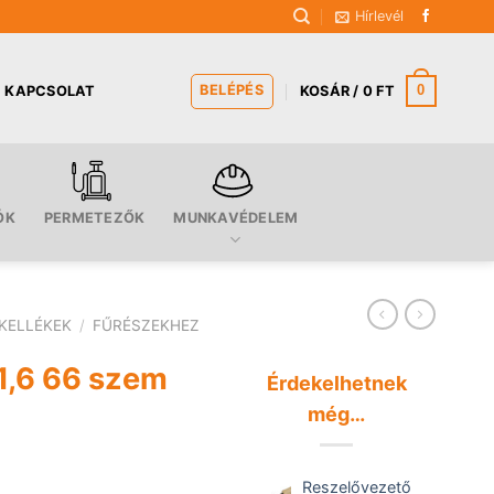
Hírlevél
BELÉPÉS
0
KAPCSOLAT
KOSÁR /
0
FT
ÓK
PERMETEZŐK
MUNKAVÉDELEM
KELLÉKEK
/
FŰRÉSZEKHEZ
1,6 66 szem
Érdekelhetnek
még…
Reszelővezető