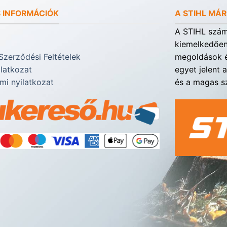
 INFORMÁCIÓK
A STIHL MÁ
A STIHL számá
kiemelkedően 
Szerződési Feltételek
megoldások é
ilatkozat
egyet jelent 
mi nyilatkozat
és a magas sz