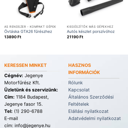
AS RENDSZER - KOMPAKT GÉPEK
KIEGÉSZÍTŐK MÁS GÉPEKHEZ
Övtáska GTA26 fűrészhez
Autós készlet porszívóhoz
13890
Ft
21190
Ft
KERESSEN MINKET
HASZNOS
INFORMÁCIÓK
Cégnév:
Jegenye
Motorfűrész Kft.
Rólunk
Üzletünk és szervizünk:
Kapcsolat
Cím:
1184 Budapest,
Általános Szerződési
Jegenye fasor 15.
Feltételek
Tel:
(1) 290-6788
Elállási nyilatkozat
E-mail
Adatvédelmi nyilatkozat
cím: info@jegenye.hu