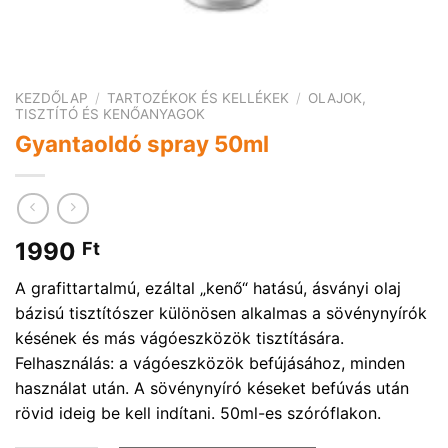
KEZDŐLAP
/
TARTOZÉKOK ÉS KELLÉKEK
/
OLAJOK,
TISZTÍTÓ ÉS KENŐANYAGOK
Gyantaoldó spray 50ml
1990
Ft
A grafittartalmú, ezáltal „kenő“ hatású, ásványi olaj
bázisú tisztítószer különösen alkalmas a sövénynyírók
késének és más vágóeszközök tisztítására.
Felhasználás: a vágóeszközök befújásához, minden
használat után. A sövénynyíró késeket befúvás után
rövid ideig be kell indítani. 50ml-es szóróflakon.