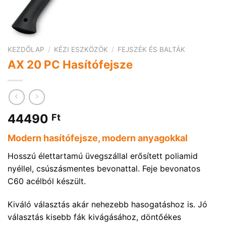
KEZDŐLAP
/
KÉZI ESZKÖZÖK
/
FEJSZÉK ÉS BALTÁK
AX 20 PC Hasítófejsze
44490
Ft
Modern hasítófejsze, modern anyagokkal
Hosszú élettartamú üvegszállal erősített poliamid
nyéllel, csúszásmentes bevonattal. Feje bevonatos
C60 acélból készült.
Kiváló választás akár nehezebb hasogatáshoz is. Jó
választás kisebb fák kivágásához, döntőékes