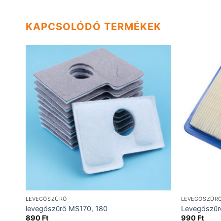
KAPCSOLÓDÓ TERMÉKEK
LEVEGŐSZŰRŐ
LEVEGŐSZŰR
levegőszűrő MS170, 180
Levegőszűr
890
Ft
990
Ft