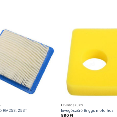
Ő
LEVEGŐSZŰRŐ
ő RM253, 253T
levegőszűrő Briggs motorhoz
890
Ft