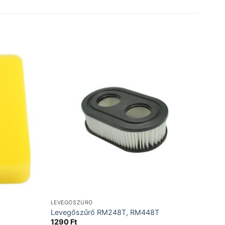
LEVEGŐSZŰRŐ
Levegőszűrő RM248T, RM448T
1290
Ft