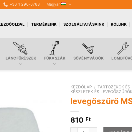
+36 1 290-6788
Magyar
KEZDŐOLDAL
TERMÉKEINK
SZOLGÁLTATÁSAINK
RÓLUNK
LÁNCFŰRÉSZEK
FŰKASZÁK
SÖVÉNYVÁGÓK
LOMBFÚV
KEZDŐLAP
/
TARTOZÉKOK ÉS 
KÉSZLETEK ÉS LEVEGŐSZŰRŐ
levegőszűrő MS
810
Ft
levegőszűrő MS171, 181 menn