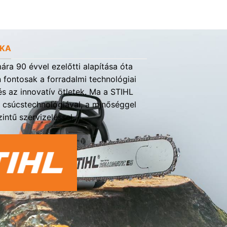
RKA
ra 90 évvel ezelőtti alapítása óta
fontosak a forradalmi technológiai
s az innovatív ötletek. Ma a STIHL
a csúcstechnológiával, a minőséggel
intű szervizeléssel.