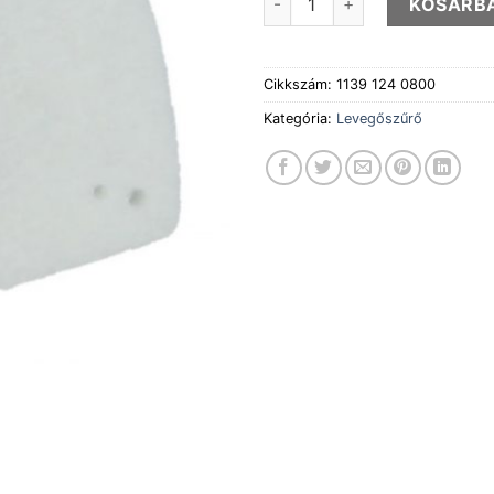
KOSÁRB
Cikkszám:
1139 124 0800
Kategória:
Levegőszűrő