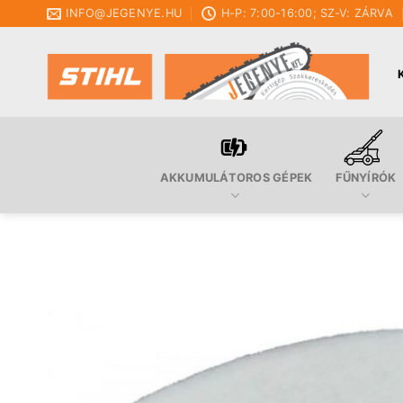
Skip
INFO@JEGENYE.HU
H-P: 7:00-16:00; SZ-V: ZÁRVA
to
content
AKKUMULÁTOROS GÉPEK
FŰNYÍRÓK