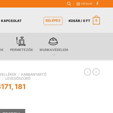
Hírlevél
BELÉPÉS
0
KAPCSOLAT
KOSÁR /
0
FT
ÓK
PERMETEZŐK
MUNKAVÉDELEM
KELLÉKEK
/
KARBANTARTÓ
K
/
LEVEGŐSZŰRŐ
171, 181
yiség