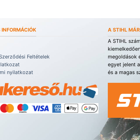
 INFORMÁCIÓK
A STIHL MÁ
A STIHL számá
kiemelkedően 
Szerződési Feltételek
megoldások é
ilatkozat
egyet jelent 
mi nyilatkozat
és a magas sz