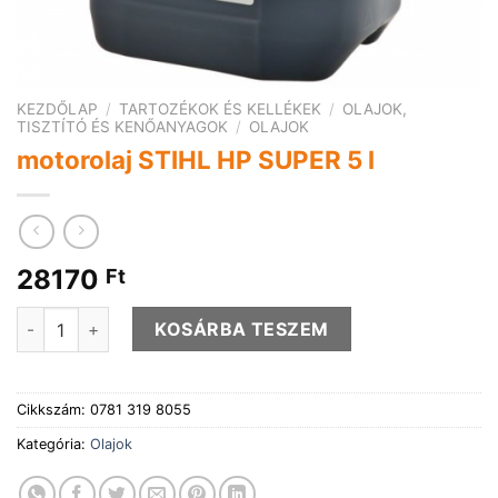
KEZDŐLAP
/
TARTOZÉKOK ÉS KELLÉKEK
/
OLAJOK,
TISZTÍTÓ ÉS KENŐANYAGOK
/
OLAJOK
motorolaj STIHL HP SUPER 5 l
28170
Ft
motorolaj STIHL HP SUPER 5 l mennyiség
KOSÁRBA TESZEM
Cikkszám:
0781 319 8055
Kategória:
Olajok