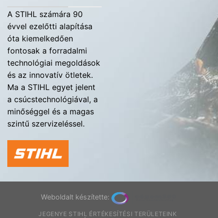
A STIHL számára 90
évvel ezelőtti alapítása
óta kiemelkedően
fontosak a forradalmi
technológiai megoldások
és az innovatív ötletek.
Ma a STIHL egyet jelent
a csúcstechnológiával, a
minőséggel és a magas
szintű szervizeléssel.
Weboldalt készítette:
JEGENYE STIHL ÉRTÉKESÍTÉSI TERÜLETEINK