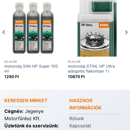
OLAJOK
OLAJOK
motorolaj Stihl HP Super 100
motorolaj STIHL HP Ultra
ml
adagolós flakonban 1 l
1290
Ft
10870
Ft
KERESSEN MINKET
HASZNOS
INFORMÁCIÓK
Cégnév:
Jegenye
Motorfűrész Kft.
Rólunk
Üzletünk és szervizünk:
Kapcsolat