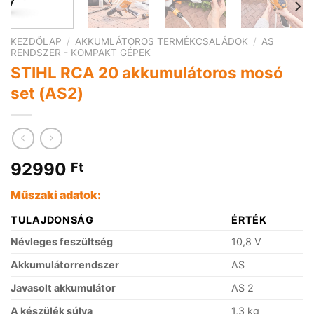
KEZDŐLAP
/
AKKUMLÁTOROS TERMÉKCSALÁDOK
/
AS
RENDSZER - KOMPAKT GÉPEK
STIHL RCA 20 akkumulátoros mosó
set (AS2)
92990
Ft
Műszaki adatok:
TULAJDONSÁG
ÉRTÉK
Névleges feszültség
10,8 V
Akkumulátorrendszer
AS
Javasolt akkumulátor
AS 2
A készülék súlya
1,3 kg