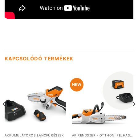
KAPCSOLÓDÓ TERMÉKEK
NEW
AKKUMULÁTOROS LÁNCFŰRÉSZEK
AK RENDSZER - OTTHONI FELHASZNÁLÁSRA