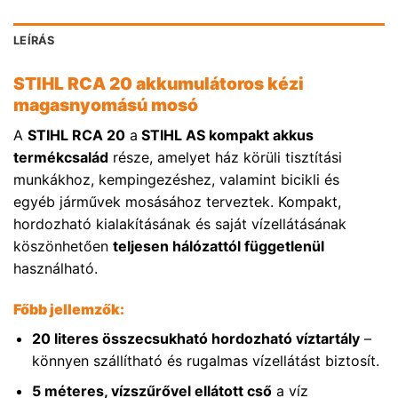
LEÍRÁS
STIHL RCA 20 akkumulátoros kézi
magasnyomású mosó
A
STIHL RCA 20
a
STIHL AS kompakt akkus
termékcsalád
része, amelyet ház körüli tisztítási
munkákhoz, kempingezéshez, valamint bicikli és
egyéb járművek mosásához terveztek. Kompakt,
hordozható kialakításának és saját vízellátásának
köszönhetően
teljesen hálózattól függetlenül
használható.
Főbb jellemzők:
20 literes összecsukható hordozható víztartály
–
könnyen szállítható és rugalmas vízellátást biztosít.
5 méteres, vízszűrővel ellátott cső
a víz