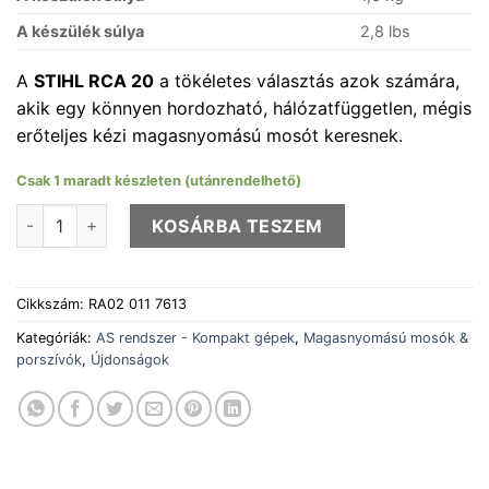
A készülék súlya
2,8 lbs
A
STIHL RCA 20
a tökéletes választás azok számára,
akik egy könnyen hordozható, hálózatfüggetlen, mégis
erőteljes kézi magasnyomású mosót keresnek.
Csak 1 maradt készleten (utánrendelhető)
STIHL RCA 20 akkumulátoros mosó set (AS2) mennyiség
KOSÁRBA TESZEM
Cikkszám:
RA02 011 7613
Kategóriák:
AS rendszer - Kompakt gépek
,
Magasnyomású mosók &
porszívók
,
Újdonságok