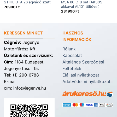
MSA 80 C-B set (AK30S
STIHL GTA 26 ágvágó szett
akkuval AL101 töltővel)
70990
Ft
231990
Ft
KERESSEN MINKET
HASZNOS
INFORMÁCIÓK
Cégnév:
Jegenye
Motorfűrész Kft.
Rólunk
Üzletünk és szervizünk:
Kapcsolat
Cím:
1184 Budapest,
Általános Szerződési
Jegenye fasor 15.
Feltételek
Tel:
(1) 290-6788
Elállási nyilatkozat
E-mail
Adatvédelmi nyilatkozat
cím: info@jegenye.hu