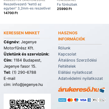
KIEGÉSZÍTŐK LÁNCFŰRÉSZHEZ
FŰRÉSZEKHEZ
Reszelővezető “kettő az
Fa fűrészbak
egyben” 3,2mm-es reszelővel
25990
Ft
14700
Ft
KERESSEN MINKET
HASZNOS
INFORMÁCIÓK
Cégnév:
Jegenye
Motorfűrész Kft.
Rólunk
Üzletünk és szervizünk:
Kapcsolat
Cím:
1184 Budapest,
Általános Szerződési
Jegenye fasor 15.
Feltételek
Tel:
(1) 290-6788
Elállási nyilatkozat
E-mail
Adatvédelmi nyilatkozat
cím: info@jegenye.hu