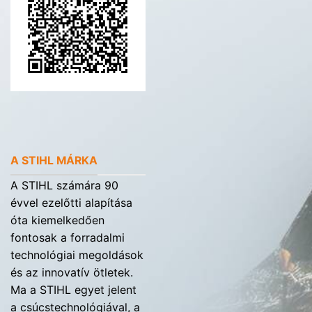
A STIHL MÁRKA
A STIHL számára 90
évvel ezelőtti alapítása
óta kiemelkedően
fontosak a forradalmi
technológiai megoldások
és az innovatív ötletek.
Ma a STIHL egyet jelent
a csúcstechnológiával, a