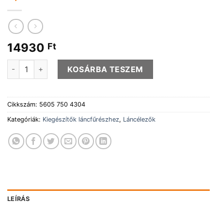
14930
Ft
Reszelővezető "kettő az egyben" 4,8mm-es reszelővel menn
KOSÁRBA TESZEM
Cikkszám:
5605 750 4304
Kategóriák:
Kiegészítők láncfűrészhez
,
Láncélezők
LEÍRÁS