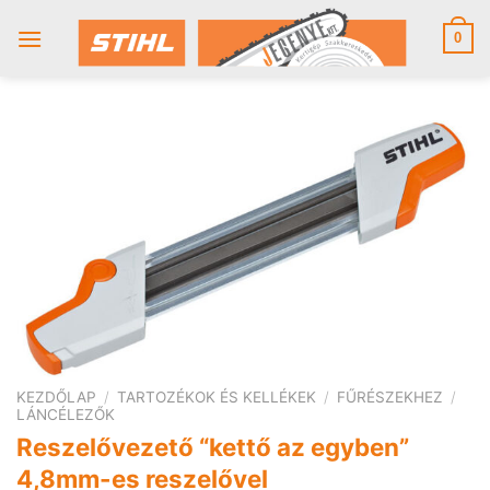
Skip
to
0
content
KEZDŐLAP
/
TARTOZÉKOK ÉS KELLÉKEK
/
FŰRÉSZEKHEZ
/
LÁNCÉLEZŐK
Reszelővezető “kettő az egyben”
4,8mm-es reszelővel