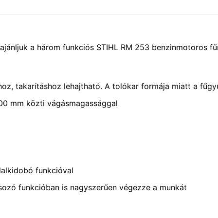
 ajánljuk a három funkciós STIHL RM 253 benzinmotoros fű
hoz, takarításhoz lehajtható. A tolókar formája miatt a fűg
100 mm közti vágásmagassággal
dalkidobó funkcióval
lcsozó funkcióban is nagyszerűen végezze a munkát