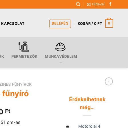
Hírlevél
BELÉPÉS
0
KAPCSOLAT
KOSÁR /
0
FT
ÓK
PERMETEZŐK
MUNKAVÉDELEM
ZINES FŰNYÍRÓK
 fűnyíró
Érdekelhetnek
még…
al
Current
90
Ft
price
 51 cm-es
is:
Motorolaj 4