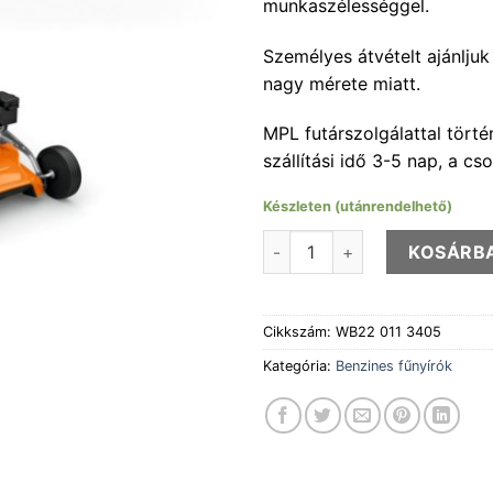
munkaszélességgel.
234990
Személyes átvételt ajánlju
nagy mérete miatt.
MPL futárszolgálattal törté
szállítási idő 3-5 nap, a c
Készleten (utánrendelhető)
STIHL RM 253.3 fűnyíró menn
KOSÁRB
Cikkszám:
WB22 011 3405
Kategória:
Benzines fűnyírók