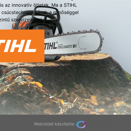
s az innovatív ötletek. Ma a STIHL
a csúcstechnológiával, a minőséggel
intű szervizeléssel.
Weboldalt készítette: