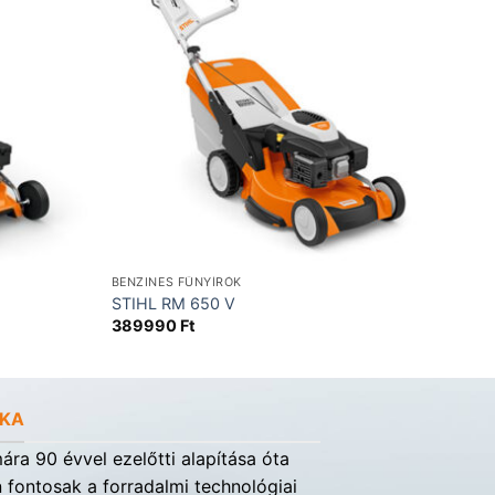
BENZINES FŰNYÍRÓK
STIHL RM 650 V
389990
Ft
t.
RKA
ra 90 évvel ezelőtti alapítása óta
fontosak a forradalmi technológiai