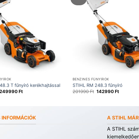
NYÍRÓK
BENZINES FŰNYÍRÓK
8.3 T fűnyíró kerékhajtással
STIHL RM 248.3 fűnyíró
Original
Current
Original
Current
249990
Ft
201990
Ft
142990
Ft
price
price
price
price
was:
is:
was:
is:
332990 Ft.
249990 Ft.
201990 Ft.
142990 F
 INFORMÁCIÓK
A STIHL MÁ
A STIHL számá
kiemelkedően 