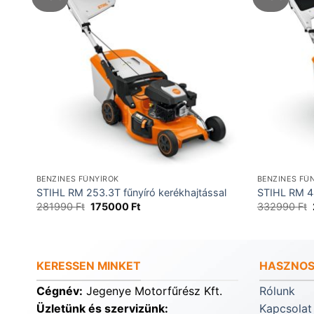
BENZINES FŰNYÍRÓK
BENZINES FŰ
al
STIHL RM 253.3T fűnyíró kerékhajtással
STIHL RM 44
Original
Current
281990
Ft
175000
Ft
332990
Ft
price
price
was:
is:
281990 Ft.
175000 Ft.
KERESSEN MINKET
HASZNOS
Cégnév:
Jegenye Motorfűrész Kft.
Rólunk
Üzletünk és szervizünk:
Kapcsolat