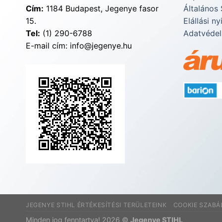
Cím:
1184 Budapest, Jegenye fasor
Általános 
15.
Elállási ny
Tel:
(1) 290-6788
Adatvédel
E-mail cím: info@jegenye.hu
JEGENYE STIHL ÉRTÉKESÍTÉSI TERÜLETEINK
COOKIE SZABÁ
Minden jog fenntartva! 2026 ©
Jegenye STIHL