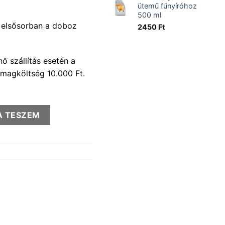
 Ft.
146990 Ft.
ütemű fűnyíróhoz
500 ml
k elsősorban a doboz
2450
Ft
nő szállítás esetén a
somagköltség 10.000 Ft.
yiség
A TESZEM