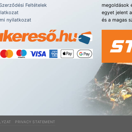
Szerződési Feltételek
megoldások é
ilatkozat
egyet jelent 
mi nyilatkozat
és a magas sz
LYZAT
PRIVACY STATEMENT