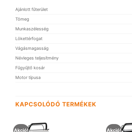
Ajánlott fűterület
Tömeg
Munkaszélesség
Lökettérfogat
Vágásmagasság
Névleges teljesítmény
Fűgyűjtő kosár
Motor típusa
KAPCSOLÓDÓ TERMÉKEK
Akció!
Akció!