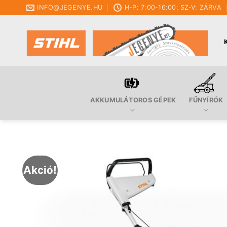
Skip
INFO@JEGENYE.HU
H-P: 7:00-16:00; SZ-V: ZÁRVA
to
content
AKKUMULÁTOROS GÉPEK
FŰNYÍRÓK
Akció!