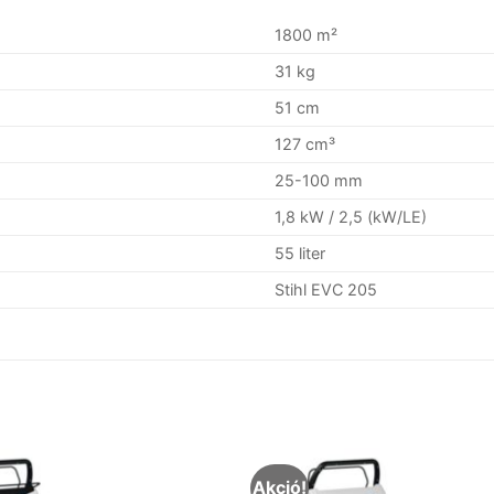
1800 m²
31 kg
51 cm
127 cm³
25-100 mm
1,8 kW / 2,5 (kW/LE)
55 liter
Stihl EVC 205
Akció!