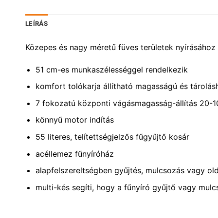
LEÍRÁS
Közepes és nagy méretű füves területek nyírásához
51 cm-es munkaszélességgel rendelkezik
komfort tolókarja állítható magasságú és tárolás
7 fokozatú központi vágásmagasság-állítás 20-
könnyű motor indítás
55 literes, telítettségjelzős fűgyűjtő kosár
acéllemez fűnyíróház
alapfelszereltségben gyűjtés, mulcsozás vagy ol
multi-kés segíti, hogy a fűnyíró gyűjtő vagy mu