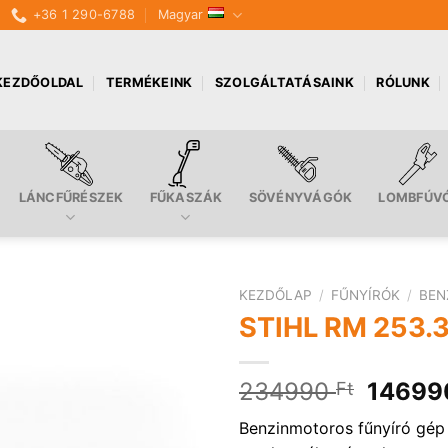
+36 1 290-6788
Magyar
KEZDŐOLDAL
TERMÉKEINK
SZOLGÁLTATÁSAINK
RÓLUNK
LÁNCFŰRÉSZEK
FŰKASZÁK
SÖVÉNYVÁGÓK
LOMBFÚV
KEZDŐLAP
/
FŰNYÍRÓK
/
BEN
STIHL RM 253.3
Origin
234990
1469
Ft
price
Benzinmotoros fűnyíró gép
was: