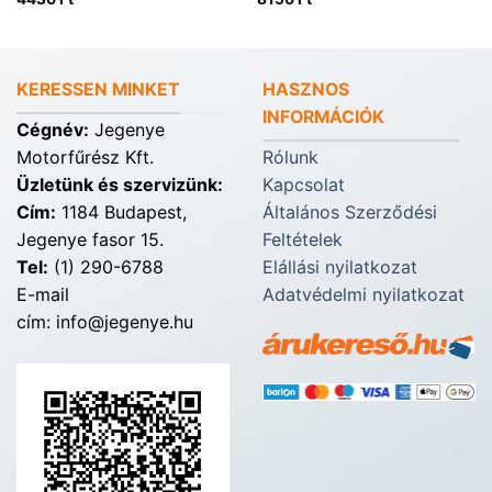
KERESSEN MINKET
HASZNOS
INFORMÁCIÓK
Cégnév:
Jegenye
Motorfűrész Kft.
Rólunk
Üzletünk és szervizünk:
Kapcsolat
Cím:
1184 Budapest,
Általános Szerződési
Jegenye fasor 15.
Feltételek
Tel:
(1) 290-6788
Elállási nyilatkozat
E-mail
Adatvédelmi nyilatkozat
cím: info@jegenye.hu