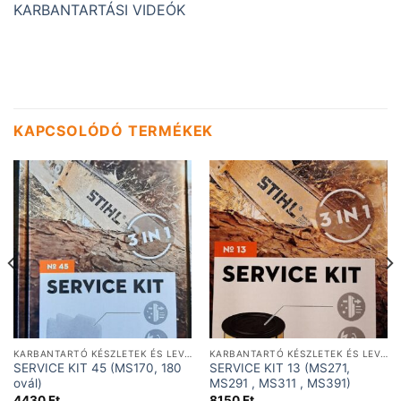
KARBANTARTÁSI VIDEÓK
KAPCSOLÓDÓ TERMÉKEK
KARBANTARTÓ KÉSZLETEK ÉS LEVEGŐSZŰRŐK
KARBANTARTÓ KÉSZLETEK ÉS LEVEGŐSZŰRŐK
SERVICE KIT 45 (MS170, 180
SERVICE KIT 13 (MS271,
ovál)
MS291 , MS311 , MS391)
4430
Ft
8150
Ft