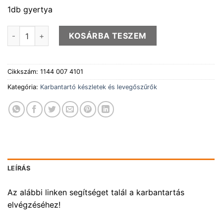
1db gyertya
SERVICE KIT 16 (MS661) mennyiség
KOSÁRBA TESZEM
Cikkszám:
1144 007 4101
Kategória:
Karbantartó készletek és levegőszűrők
LEÍRÁS
Az alábbi linken segítséget talál a karbantartás
elvégzéséhez!