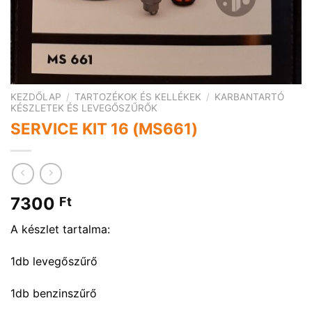
KEZDŐLAP
/
TARTOZÉKOK ÉS KELLÉKEK
/
KARBANTARTÓ
KÉSZLETEK ÉS LEVEGŐSZŰRŐK
SERVICE KIT 16 (MS661)
7300
Ft
A készlet tartalma:
1db levegőszűrő
1db benzinszűrő