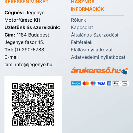
KERESSEN MINKET
HASZNOS
INFORMÁCIÓK
Cégnév:
Jegenye
Motorfűrész Kft.
Rólunk
Üzletünk és szervizünk:
Kapcsolat
Cím:
1184 Budapest,
Általános Szerződési
Jegenye fasor 15.
Feltételek
Tel:
(1) 290-6788
Elállási nyilatkozat
E-mail
Adatvédelmi nyilatkozat
cím: info@jegenye.hu