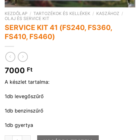
KEZDŐLAP
/
TARTOZÉKOK ÉS KELLÉKEK
/
KASZÁHOZ
/
OLAJ ÉS SERVICE KIT
SERVICE KIT 41 (FS240, FS360,
FS410, FS460)
7000
Ft
A készlet tartalma:
1db levegőszűrő
1db benzinszűrő
1db gyertya
SERVICE KIT 41 (FS240, FS360, FS410, FS460) mennyiség