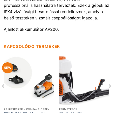
professzionális használatra tervezték. Ezek a gépek az
IPX4 vízállósági besorolással rendelkeznek, amely a
belső teszteken vizsgált cseppállóságot igazolja.
Ajánlott akkumulátor AP200.
KAPCSOLÓDÓ TERMÉKEK
NEW
AS RENDSZER - KOMPAKT GÉPEK
PERMETEZŐK