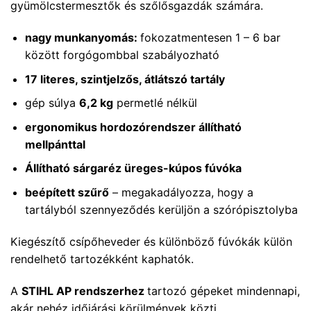
gyümölcstermesztők és szőlősgazdák számára.
nagy munkanyomás:
fokozatmentesen 1 – 6 bar
között forgógombbal szabályozható
17 literes, szintjelzős, átlátszó tartály
gép súlya
6,2 kg
permetlé nélkül
ergonomikus hordozórendszer állítható
mellpánttal
Állítható sárgaréz üreges-kúpos fúvóka
beépített szűrő
– megakadályozza, hogy a
tartályból szennyeződés kerüljön a szórópisztolyba
Kiegészítő csípőheveder és különböző fúvókák külön
rendelhető tartozékként kaphatók.
A
STIHL AP rendszerhez
tartozó gépeket mindennapi,
akár nehéz időjárási körülmények közti,