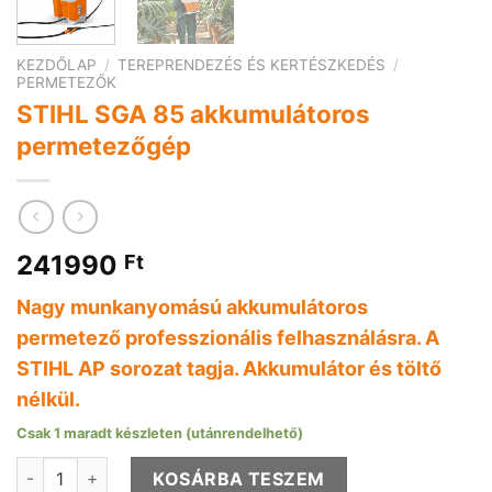
KEZDŐLAP
/
TEREPRENDEZÉS ÉS KERTÉSZKEDÉS
/
PERMETEZŐK
STIHL SGA 85 akkumulátoros
permetezőgép
241990
Ft
Nagy munkanyomású akkumulátoros
permetező professzionális felhasználásra. A
STIHL AP sorozat tagja. Akkumulátor és töltő
nélkül.
Csak 1 maradt készleten (utánrendelhető)
STIHL SGA 85 akkumulátoros permetezőgép mennyiség
KOSÁRBA TESZEM