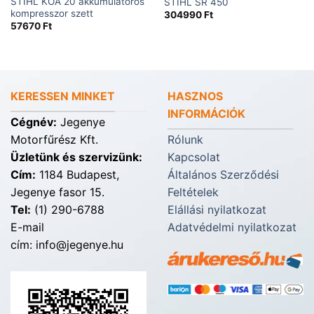
STIHL KOA 20 akkumulátoros
STIHL SR 450
kompresszor szett
304990
Ft
57670
Ft
KERESSEN MINKET
HASZNOS
INFORMÁCIÓK
Cégnév:
Jegenye
Motorfűrész Kft.
Rólunk
Üzletünk és szervizünk:
Kapcsolat
Cím:
1184 Budapest,
Általános Szerződési
Jegenye fasor 15.
Feltételek
Tel:
(1) 290-6788
Elállási nyilatkozat
E-mail
Adatvédelmi nyilatkozat
cím: info@jegenye.hu