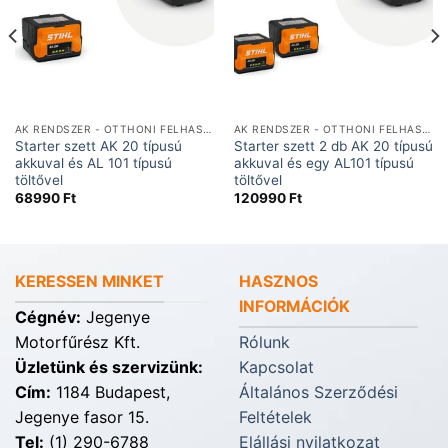
AK RENDSZER - OTTHONI FELHASZNÁLÁSRA
AK RENDSZER - OTTHONI FELHASZNÁLÁSRA
Starter szett AK 20 típusú
Starter szett 2 db AK 20 típusú
akkuval és AL 101 típusú
akkuval és egy AL101 típusú
töltővel
töltővel
68990
Ft
120990
Ft
KERESSEN MINKET
HASZNOS
INFORMÁCIÓK
Cégnév:
Jegenye
Motorfűrész Kft.
Rólunk
Üzletünk és szervizünk:
Kapcsolat
Cím:
1184 Budapest,
Általános Szerződési
Jegenye fasor 15.
Feltételek
Tel:
(1) 290-6788
Elállási nyilatkozat