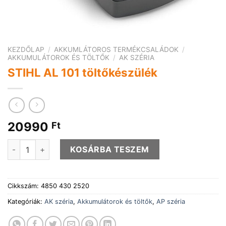
KEZDŐLAP
/
AKKUMLÁTOROS TERMÉKCSALÁDOK
/
AKKUMULÁTOROK ÉS TÖLTŐK
/
AK SZÉRIA
STIHL AL 101 töltőkészülék
20990
Ft
STIHL AL 101 töltőkészülék mennyiség
KOSÁRBA TESZEM
Cikkszám:
4850 430 2520
Kategóriák:
AK széria
,
Akkumulátorok és töltők
,
AP széria