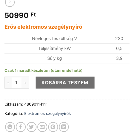
50990
Ft
Erős elektromos szegélynyíró
Névleges feszültség V
230
Teljesítmény kW
0,5
Súly kg
3,9
Csak 1 maradt készleten (utánrendelhető)
STIHL FSE 60 elektromos szegélyvágó mennyiség
KOSÁRBA TESZEM
Cikkszám:
48090114111
Kategória:
Elektromos szegélynyírók