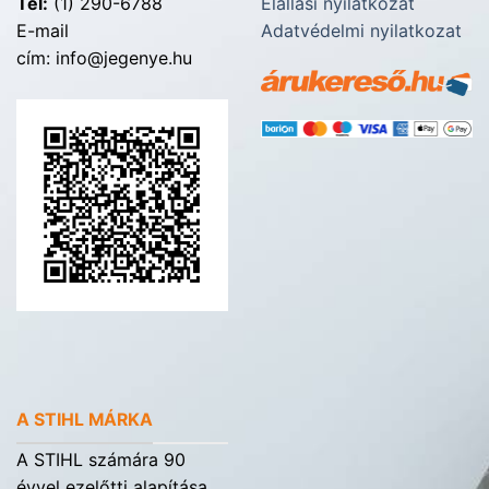
Tel:
(1) 290-6788
Elállási nyilatkozat
E-mail
Adatvédelmi nyilatkozat
cím: info@jegenye.hu
A STIHL MÁRKA
A STIHL számára 90
évvel ezelőtti alapítása