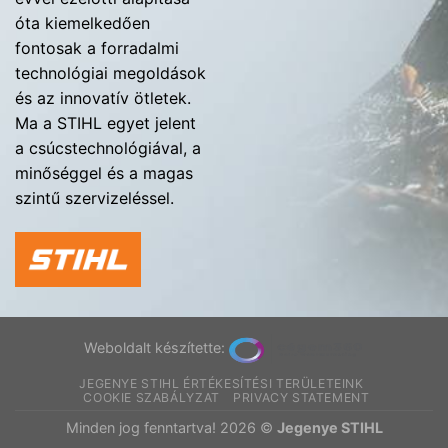
óta kiemelkedően
fontosak a forradalmi
technológiai megoldások
és az innovatív ötletek.
Ma a STIHL egyet jelent
a csúcstechnológiával, a
minőséggel és a magas
szintű szervizeléssel.
Weboldalt készítette:
JEGENYE STIHL ÉRTÉKESÍTÉSI TERÜLETEINK
COOKIE SZABÁLYZAT
PRIVACY STATEMENT
Minden jog fenntartva! 2026 ©
Jegenye STIHL