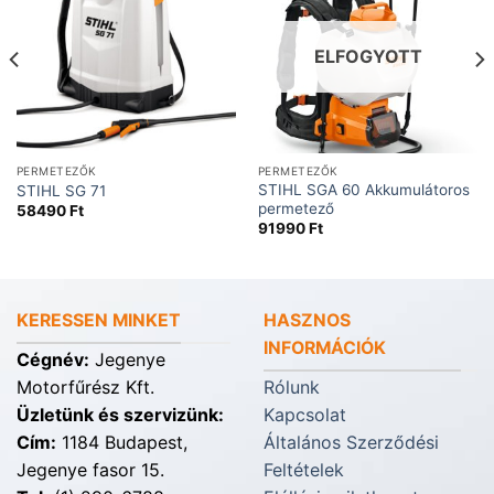
ELFOGYOTT
PERMETEZŐK
PERMETEZŐK
STIHL SGA 60 Akkumulátoros
STIHL SG 71
permetező
58490
Ft
91990
Ft
KERESSEN MINKET
HASZNOS
INFORMÁCIÓK
Cégnév:
Jegenye
Motorfűrész Kft.
Rólunk
Üzletünk és szervizünk:
Kapcsolat
Cím:
1184 Budapest,
Általános Szerződési
Jegenye fasor 15.
Feltételek