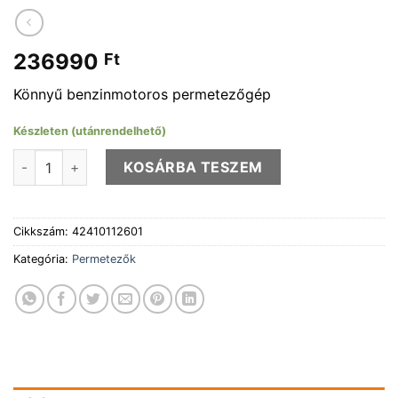
236990
Ft
Könnyű benzinmotoros permetezőgép
Készleten (utánrendelhető)
STIHL SR 200 mennyiség
KOSÁRBA TESZEM
Cikkszám:
42410112601
Kategória:
Permetezők