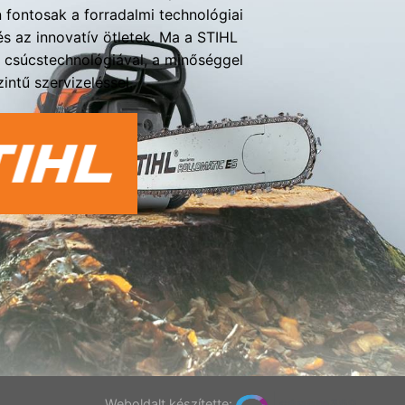
fontosak a forradalmi technológiai
s az innovatív ötletek. Ma a STIHL
a csúcstechnológiával, a minőséggel
intű szervizeléssel.
Weboldalt készítette: