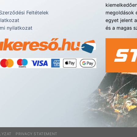
kiemelkedően 
Szerződési Feltételek
megoldások é
ilatkozat
egyet jelent 
mi nyilatkozat
és a magas sz
LYZAT
PRIVACY STATEMENT