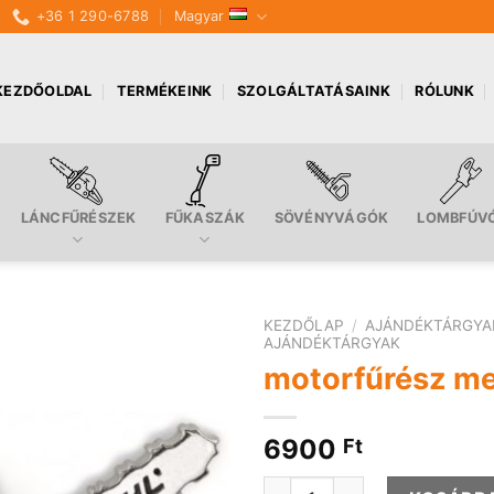
+36 1 290-6788
Magyar
KEZDŐOLDAL
TERMÉKEINK
SZOLGÁLTATÁSAINK
RÓLUNK
LÁNCFŰRÉSZEK
FŰKASZÁK
SÖVÉNYVÁGÓK
LOMBFÚV
KEZDŐLAP
/
AJÁNDÉKTÁRGYA
AJÁNDÉKTÁRGYAK
motorfűrész me
6900
Ft
motorfűrész medál mennyisé