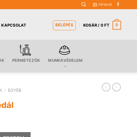
Hírlevél
BELÉPÉS
0
KAPCSOLAT
KOSÁR /
0
FT
ÓK
PERMETEZŐK
MUNKAVÉDELEM
K
/
EGYÉB
dál
g