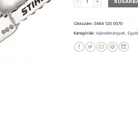
KOSÁRB
Cikkszám:
0464 120 0070
Kategóriák:
Ajándéktárgyak
,
Egyéb