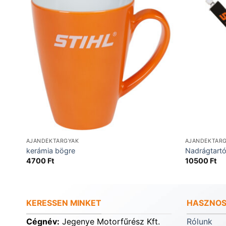
AJÁNDÉKTÁRGYAK
AJÁNDÉKTÁR
kerámia bögre
Nadrágtart
4700
Ft
10500
Ft
KERESSEN MINKET
HASZNOS
Cégnév:
Jegenye Motorfűrész Kft.
Rólunk