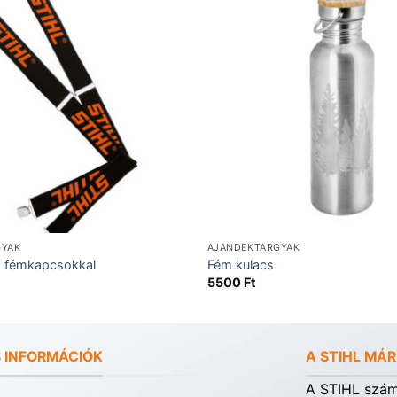
GYAK
AJÁNDÉKTÁRGYAK
ó fémkapcsokkal
Fém kulacs
5500
Ft
 INFORMÁCIÓK
A STIHL MÁ
A STIHL számá