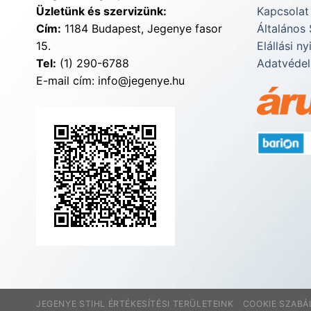
Üzletünk és szervizünk:
Kapcsolat
Cím:
1184 Budapest, Jegenye fasor
Általános 
15.
Elállási ny
Tel:
(1) 290-6788
Adatvédel
E-mail cím: info@jegenye.hu
JEGENYE STIHL ÉRTÉKESÍTÉSI TERÜLETEINK
COOKIE SZABÁ