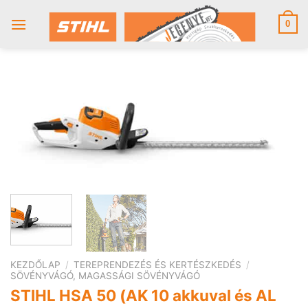
Skip
to
0
content
KEZDŐLAP
/
TEREPRENDEZÉS ÉS KERTÉSZKEDÉS
/
SÖVÉNYVÁGÓ, MAGASSÁGI SÖVÉNYVÁGÓ
STIHL HSA 50 (AK 10 akkuval és AL