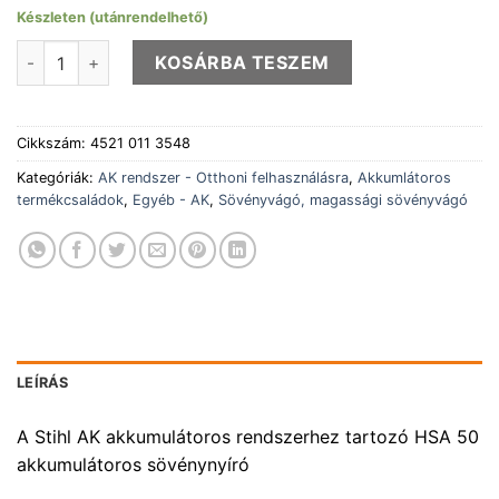
Készleten (utánrendelhető)
STIHL HSA 50 (AK 10 akkuval és AL 101 töltővel) mennyiség
KOSÁRBA TESZEM
Cikkszám:
4521 011 3548
Kategóriák:
AK rendszer - Otthoni felhasználásra
,
Akkumlátoros
termékcsaládok
,
Egyéb - AK
,
Sövényvágó, magassági sövényvágó
LEÍRÁS
A Stihl AK akkumulátoros rendszerhez tartozó HSA 50
akkumulátoros sövénynyíró