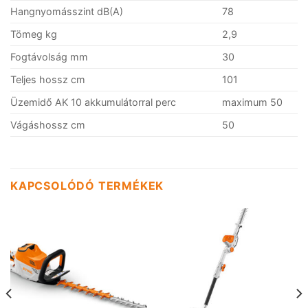
Hangnyomásszint dB(A)
78
Tömeg kg
2,9
Fogtávolság mm
30
Teljes hossz cm
101
Üzemidő AK 10 akkumulátorral perc
maximum 50
Vágáshossz cm
50
KAPCSOLÓDÓ TERMÉKEK