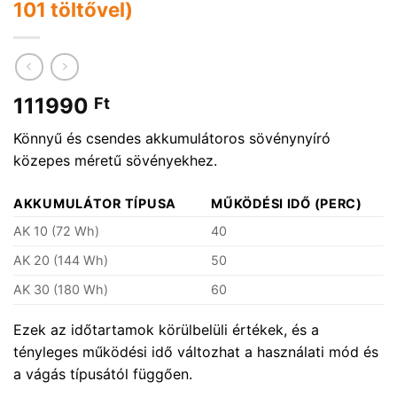
101 töltővel)
111990
Ft
Könnyű és csendes akkumulátoros sövénynyíró
közepes méretű sövényekhez.
AKKUMULÁTOR TÍPUSA
MŰKÖDÉSI IDŐ (PERC)
AK 10 (72 Wh)
40
AK 20 (144 Wh)
50
AK 30 (180 Wh)
60
Ezek az időtartamok körülbelüli értékek, és a
tényleges működési idő változhat a használati mód és
a vágás típusától függően.