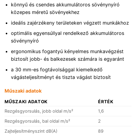
könnyű és csendes akkumulátoros sövénynyíró
közepes méretű sövényekhez
ideális zajérzékeny területeken végzett munkákhoz
optimális egyensúllyal rendelkező akkumulátoros
sövénynyíró
ergonomikus fogantyú kényelmes munkavégzést
biztosít jobb- és balkezesek számára is egyaránt
a 30 mm-es fogtávolsággal kiemelkedő
vágásteljesítményt és tiszta vágást biztosít
Műszaki adatok
MŰSZAKI ADATOK
ÉRTÉK
Rezgésgyorsulás, jobb oldal m/s²
1,6
Rezgésgyorsulás, bal oldal m/s²
2
Zajteljesítményszint dB(A)
89