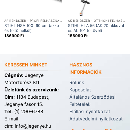
AP RENDSZER - PROFI FELHASZNÁLÁSRA
AK RENDSZER - OTTHONI FELHASZNÁLÁSRA
STIHL HSA 100, 60 cm (akku
STIHL HLA 56 (AK 20 akkuval
és töltő nélkül)
és AL 101 töltővel)
186990
Ft
158990
Ft
KERESSEN MINKET
HASZNOS
INFORMÁCIÓK
Cégnév:
Jegenye
Motorfűrész Kft.
Rólunk
Üzletünk és szervizünk:
Kapcsolat
Cím:
1184 Budapest,
Általános Szerződési
Jegenye fasor 15.
Feltételek
Tel:
(1) 290-6788
Elállási nyilatkozat
E-mail
Adatvédelmi nyilatkozat
cím: info@jegenye.hu