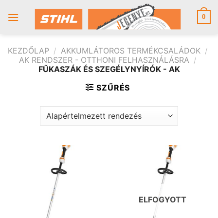
Skip
to
0
content
KEZDŐLAP
/
AKKUMLÁTOROS TERMÉKCSALÁDOK
/
AK RENDSZER - OTTHONI FELHASZNÁLÁSRA
/
FŰKASZÁK ÉS SZEGÉLYNYÍRÓK - AK
SZŰRÉS
ELFOGYOTT