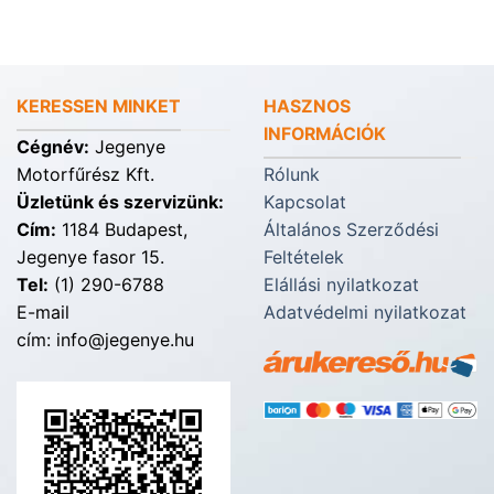
KERESSEN MINKET
HASZNOS
INFORMÁCIÓK
Cégnév:
Jegenye
Motorfűrész Kft.
Rólunk
Üzletünk és szervizünk:
Kapcsolat
Cím:
1184 Budapest,
Általános Szerződési
Jegenye fasor 15.
Feltételek
Tel:
(1) 290-6788
Elállási nyilatkozat
E-mail
Adatvédelmi nyilatkozat
cím: info@jegenye.hu