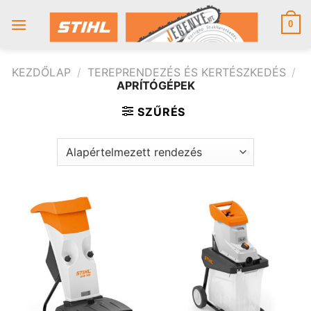
Skip
to
0
content
KEZDŐLAP
/
TEREPRENDEZÉS ÉS KERTÉSZKEDÉS
/
APRÍTÓGÉPEK
SZŰRÉS