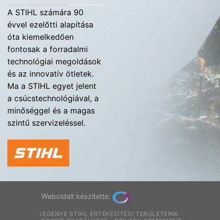
A STIHL számára 90
évvel ezelőtti alapítása
óta kiemelkedően
fontosak a forradalmi
technológiai megoldások
és az innovatív ötletek.
Ma a STIHL egyet jelent
a csúcstechnológiával, a
minőséggel és a magas
szintű szervizeléssel.
Weboldalt készítette:
JEGENYE STIHL ÉRTÉKESÍTÉSI TERÜLETEINK