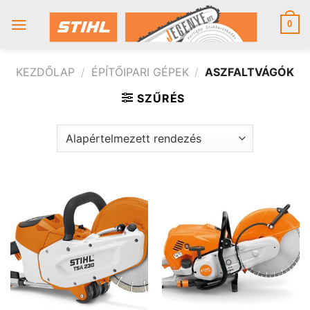
Skip
to
0
content
KEZDŐLAP
/
ÉPÍTŐIPARI GÉPEK
/
ASZFALTVÁGÓK
SZŰRÉS