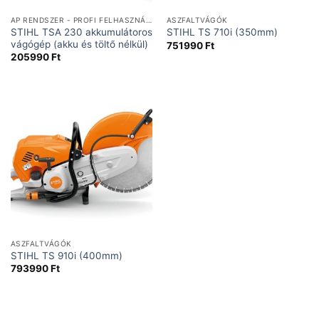
AP RENDSZER - PROFI FELHASZNÁLÁSRA
ASZFALTVÁGÓK
STIHL TSA 230 akkumulátoros
STIHL TS 710i (350mm)
vágógép (akku és töltő nélkül)
751990
Ft
205990
Ft
ASZFALTVÁGÓK
STIHL TS 910i (400mm)
793990
Ft