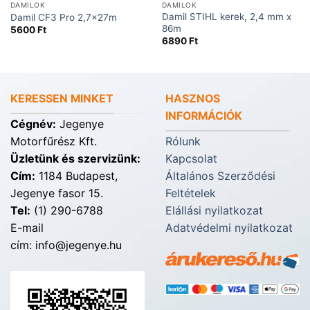
DAMILOK
DAMILOK
Damil STIHL kerek, 2,4 mm x
Damil CF3 Pro 2,7x27m
86m
5600
Ft
6890
Ft
KERESSEN MINKET
HASZNOS
INFORMÁCIÓK
Cégnév:
Jegenye
Motorfűrész Kft.
Rólunk
Üzletünk és szervizünk:
Kapcsolat
Cím:
1184 Budapest,
Általános Szerződési
Jegenye fasor 15.
Feltételek
Tel:
(1) 290-6788
Elállási nyilatkozat
E-mail
Adatvédelmi nyilatkozat
cím: info@jegenye.hu