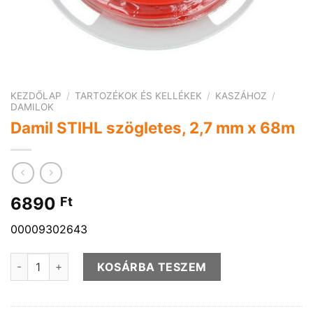
KEZDŐLAP
/
TARTOZÉKOK ÉS KELLÉKEK
/
KASZÁHOZ
/
DAMILOK
Damil STIHL szögletes, 2,7 mm x 68m
6890
Ft
00009302643
Damil STIHL szögletes, 2,7 mm x 68m mennyiség
KOSÁRBA TESZEM